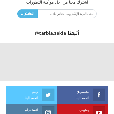
اشترك معنا من أجل مواكبة التطورات
الاشتراك
أتبعنا
@tarbia.zakia
فايسبوك
تويتر
انضم الينا
انضم الينا
يوتيوب
انستغرام