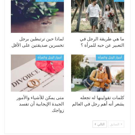
ما هي طريقة الرجل في
لماذا حين ترتبطين برجل
التعبير عن حبه للمرأة ؟
تخسرين صديقتين على الأقل
أسرار الرجل والمرأة
أسرار الرجل والمرأة
كلمات تقولينها له تجعله
متى يمكن للأشياء والأمور
يشعر أنه أهم رجل في العالم
الجيدة الإيجابية أن تفسد
زواجك
السابق
التالي