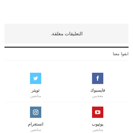
التعليقات مغلقة.
ابقوا معنا
فايسبوك
تويتر
معجبين
متابعين
يوتيوب
انستغرام
متابعين
متابعين