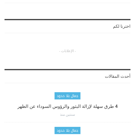
اخترنا لكم
- الإعلانات -
أحدث المقالات
جمال بلا حدود
4 طرق سهلة لإزالة البثور والرؤوس السوداء عن الظهر
سنتين منذ
جمال بلا حدود