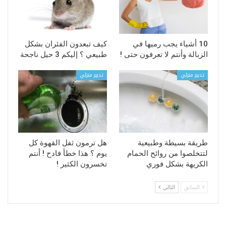
10 أشياء يجب رميها في
كيف تبعدون الفئران بشكل
الزبالة وأنتم لا تعرفون حتى !
طبيعي ؟ إليكم 3 حيل ناجحة
تدبير منزلي
تدبير منزلي
طريقة بسيطة وطبيعية
هل ترمون ثفل القهوة كل
لتتخلصوا من روائح الحمام
يوم ؟ هذا خطأ فادح ! أنتم
الكريهة بشكل فوري
تخسرون الكثير !
السابق
التالي