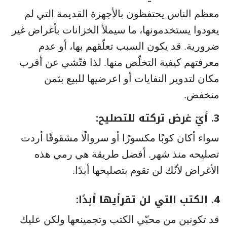
معظم الناس يحتفظون بالأجهزة القديمة التي لم
يعودوا يستخدمونها، ما سيملأ الخزانات بأغراض غير
ضرورية. قد يكون السبب تعلّقهم بها، أو عدم
معرفتهم كيفية التخلّص منها. لذا فتّشي عن أقرب
مكان لتدوير النفايات أو اعرضيها للبيع بثمن
منخفض.
3. أيّ غرض تركته للتصليح:
سواء أكان كوبًا مكسورًا أو سروالًا مشقوقًا أردت
تصليحه منذ شهر. أفضل طريقة هي رمي هذه
الأغراض لأنّك لن تقوم بتصليحها أبدًا.
4. الكتب التي لن تقرأيها أبدًا:
قد تكونين من محبّي الكتب وتجمينعها ولكن عليك