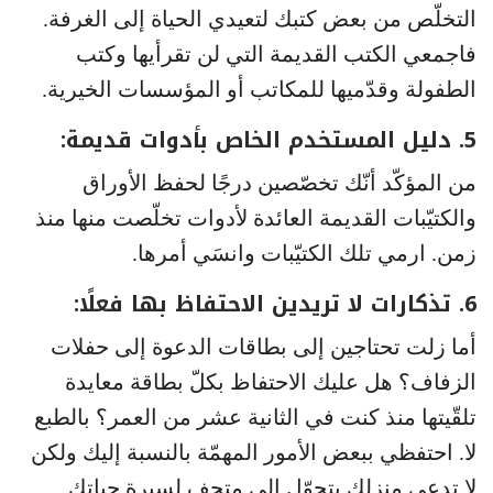
التخلّص من بعض كتبك لتعيدي الحياة إلى الغرفة.
فاجمعي الكتب القديمة التي لن تقرأيها وكتب
الطفولة وقدّميها للمكاتب أو المؤسسات الخيرية.
5. دليل المستخدم الخاص بأدوات قديمة:
من المؤكّد أنّك تخصّصين درجًا لحفظ الأوراق
والكتيّبات القديمة العائدة لأدوات تخلّصت منها منذ
زمن. ارمي تلك الكتيّبات وانسَي أمرها.
6. تذكارات لا تريدين الاحتفاظ بها فعلًا:
أما زلت تحتاجين إلى بطاقات الدعوة إلى حفلات
الزفاف؟ هل عليك الاحتفاظ بكلّ بطاقة معايدة
تلقّيتها منذ كنت في الثانية عشر من العمر؟ بالطبع
لا. احتفظي ببعض الأمور المهمّة بالنسبة إليك ولكن
لا تدعي منزلك يتحوّل إلى متحف لسيرة حياتك