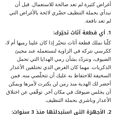
أغراض كثيرة لم تعد صالحة للاستعمال. قبل أن
تبدأي بحملة التنظيف حضّري لائحة بالأغراض التي
لم تعد نافعة.
1. أي قطعة أثاث تحيّرك:
كلّنا نملك قطعة أثاث نتحيّر إذا كان علينا رميها أم لا،
ككرسي نتركه في الزاوية لنستعمله عند مجيئ
الضيوف، ونتردّد بشأن رمي الهدايا التي تحمل
الذكريات. مهما كان الغرض الذي تختلقين الأعذار
السخيفة للاحتفاظ به عليك أن تتخلّصي منه. فمن
أحضر لك الهدية منذ زمن لن يكترث لأمرها ويمكن
أن يجلس ضيوفك في مكان آخر. توقّفي عن اختلاق
الأعذار وباشري بحملة التنظيف.
2. الأجهزة التي استبدلتها منذ 3 سنوات: