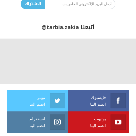
الاشتراك
أتبعنا
@tarbia.zakia
فايسبوك
تويتر
انضم الينا
انضم الينا
يوتيوب
انستغرام
انضم الينا
انضم الينا