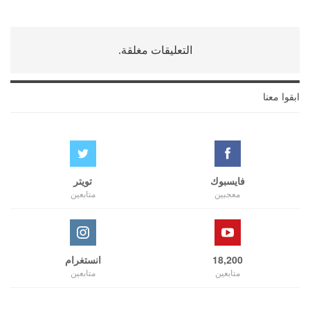
التعليقات مغلقة.
ابقوا معنا
فايسبوك
تويتر
معجبين
متابعين
18,200
انستغرام
متابعين
متابعين