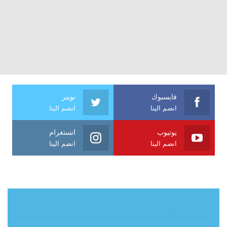
فايسبوك
تويتر
انضم الينا
انضم الينا
يوتيوب
انستغرام
انضم الينا
انضم الينا
حول آي فراشة