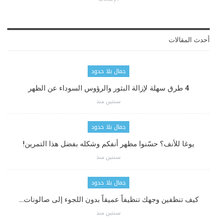
أحدث المقالات
جمال بلا حدود
4 طرق سهلة لإزالة البثور والرؤوس السوداء عن الظهر
سنتين منذ
جمال بلا حدود
يوغا للأنف؟ حسّنوا مظهر أنفكم وشكله بفضل هذا التمرين!
سنتين منذ
جمال بلا حدود
كيف تنظفين وجهك تنظيفاً عميقاً بدون اللجوء إلى صالونات…
سنتين منذ