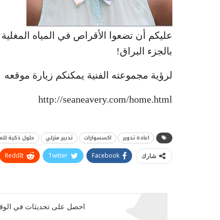
عليكم أن تضعوا الأقراص في المياه المغلية ل
بالجزء البراق!
لرؤية مجموعته الفنية يمكنكم زيارة موقعه
http://seaneavery.com/home.html
اعادة تدوير
اكسسوارات
تدبير منزلي
حلول ذكية للم
ReddIt
Twitter
Facebook
شارك
احصل على تحديثات في الوقت