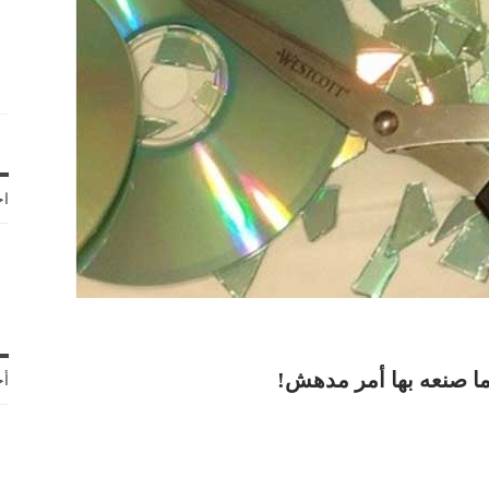
اخ
ما صنعه بها أمر مدهش!
أح