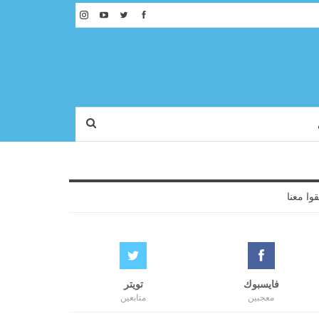
قوا معنا
فايسبوك
تويتر
معجبين
متابعين