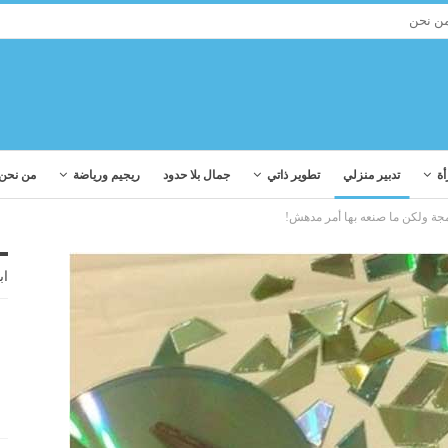
ن نحن
أة
تدبير منزلي
تطوير ذاتي
جمال بلا حدود
ريجيم ورياضة
من نحن
جة ولكن ما صنعه بها أمر مدهش!
اب