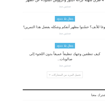
4 طرق سهلة لإزالة البثور والرؤوس السوداء عن الظهر
سنتين منذ
جمال بلا حدود
وغا للأنف؟ حسّنوا مظهر أنفكم وشكله بفضل هذا التمرين!
سنتين منذ
جمال بلا حدود
كيف تنظفين وجهك تنظيفاً عميقاً بدون اللجوء إلى
صالونات…
سنتين منذ
تحميل المزيد من المشاركات
ترك معنا