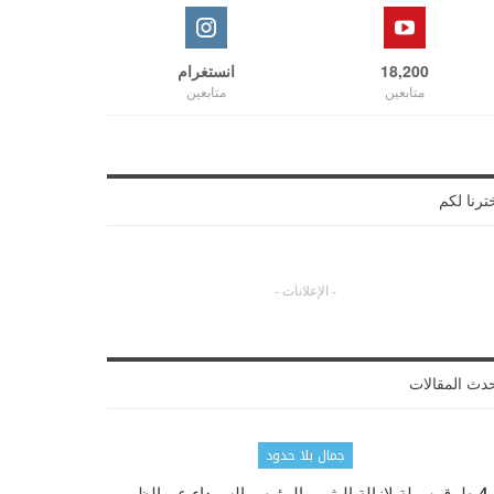
18,200
انستغرام
متابعين
متابعين
ترنا لكم
- الإعلانات -
دث المقالات
جمال بلا حدود