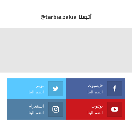
أتبعنا
@tarbia.zakia
فايسبوك
تويتر
انضم الينا
انضم الينا
يوتيوب
انستغرام
انضم الينا
انضم الينا