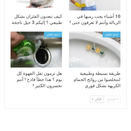
10 أشياء يجب رميها في
كيف تبعدون الفئران بشكل
الزبالة وأنتم لا تعرفون حتى !
طبيعي ؟ إليكم 3 حيل ناجحة
تدبير منزلي
تدبير منزلي
طريقة بسيطة وطبيعية
هل ترمون ثفل القهوة كل
لتتخلصوا من روائح الحمام
يوم ؟ هذا خطأ فادح ! أنتم
الكريهة بشكل فوري
تخسرون الكثير !
السابق
التالي