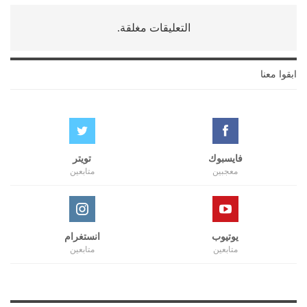
التعليقات مغلقة.
ابقوا معنا
فايسبوك
تويتر
معجبين
متابعين
يوتيوب
انستغرام
متابعين
متابعين