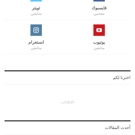
فايسبوك
تويتر
معجبين
متابعين
يوتيوب
انستغرام
متابعين
متابعين
اخترنا لكم
- الإعلانات -
أحدث المقالات