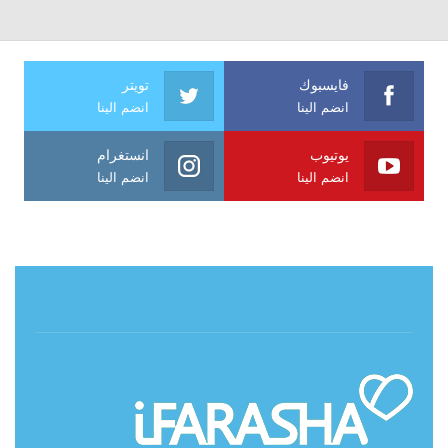
فايسبوك
تويتر
انضم الينا
انضم الينا
يوتيوب
انستغرام
انضم الينا
انضم الينا
حول آي فراشة