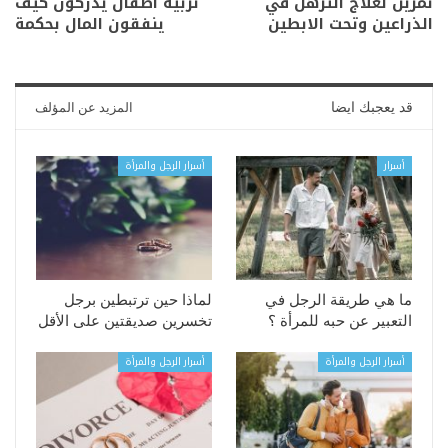
تمرين لعلاج الترهل في
تربية أطفال يدركون كيف
الذراعين وتحت الابطين
ينفقون المال بحكمة
قد يعجبك ايضا
المزيد عن المؤلف
أسرار
أسرار الرجل والمرأة
ما هي طريقة الرجل في
لماذا حين ترتبطين برجل
التعبير عن حبه للمرأة ؟
تخسرين صديقتين على الأقل
أسرار الرجل والمرأة
أسرار الرجل والمرأة