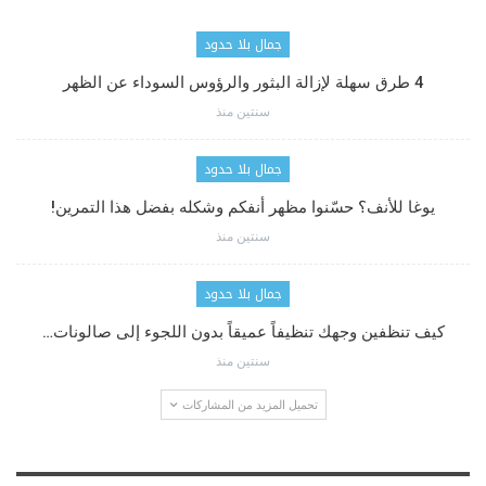
جمال بلا حدود
4 طرق سهلة لإزالة البثور والرؤوس السوداء عن الظهر
سنتين منذ
جمال بلا حدود
يوغا للأنف؟ حسّنوا مظهر أنفكم وشكله بفضل هذا التمرين!
سنتين منذ
جمال بلا حدود
كيف تنظفين وجهك تنظيفاً عميقاً بدون اللجوء إلى صالونات…
سنتين منذ
تحميل المزيد من المشاركات