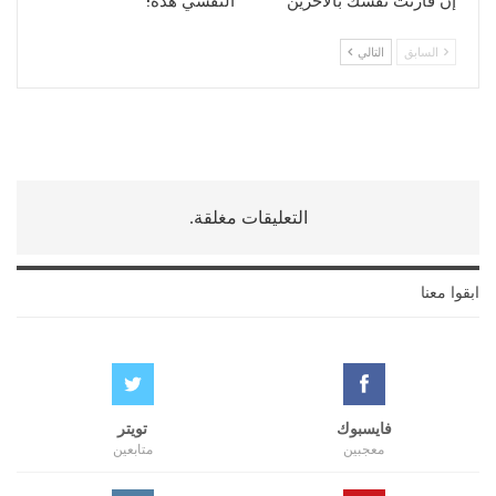
إن قارنت نفسك بالآخرين
النّفسي هذه!
السابق
التالي
التعليقات مغلقة.
ابقوا معنا
فايسبوك
تويتر
معجبين
متابعين