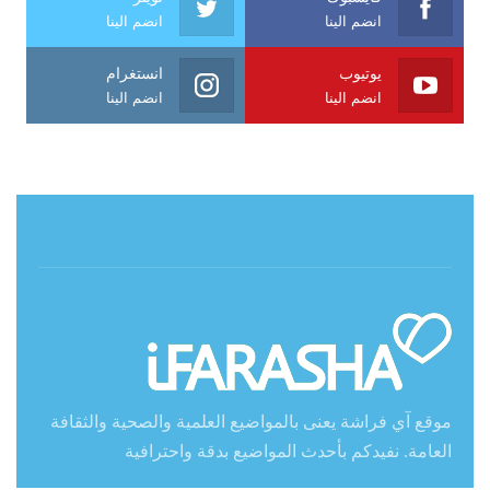
انضم الينا
انضم الينا
يوتيوب
انستغرام
انضم الينا
انضم الينا
حول آي فراشة
موقع آي فراشة يعنى بالمواضيع العلمية والصحية والثقافة
العامة. نفيدكم بأحدث المواضيع بدقة واحترافية