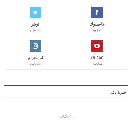
فايسبوك
تويتر
معجبين
متابعين
18,200
انستغرام
متابعين
متابعين
اخترنا لكم
- الإعلانات -