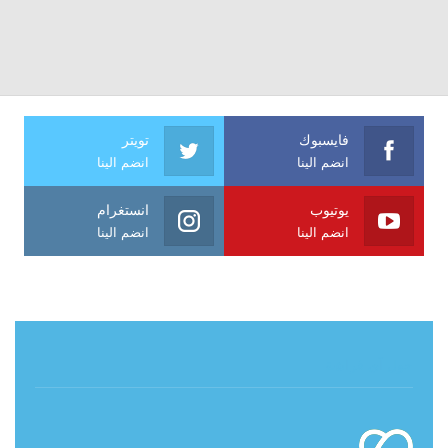
فايسبوك
تويتر
انضم الينا
انضم الينا
يوتيوب
انستغرام
انضم الينا
انضم الينا
حول آي فراشة