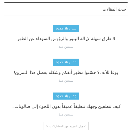
أحدث المقالات
جمال بلا حدود
4 طرق سهلة لإزالة البثور والرؤوس السوداء عن الظهر
سنتين منذ
جمال بلا حدود
يوغا للأنف؟ حسّنوا مظهر أنفكم وشكله بفضل هذا التمرين!
سنتين منذ
جمال بلا حدود
كيف تنظفين وجهك تنظيفاً عميقاً بدون اللجوء إلى صالونات…
سنتين منذ
تحميل المزيد من المشاركات