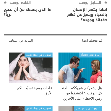
السابق بوست
القادم بوست
لماذا يشعر الإنسان
ما الذي يمنعك من أن تصبح
بالضياع ويعجز عن فهم
ثرياً؟
حقيقة وجوده؟
قد يعجبك ايضا
المزيد عن المؤلف
أسرار الرجل والمرأة
تطوير ذاتي وعلم نفس
هل يشعركم شريككم بالذنب
عادات يومية تسبّب لكم
كل الوقت ؟ اكتشفوا فن
الأرق
رمي الأخطاء على الآخرين
تطوير ذاتي وعلم نفس
تطوير ذاتي وعلم نفس