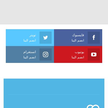
فايسبوك
تويتر
انضم الينا
انضم الينا
يوتيوب
انستغرام
انضم الينا
انضم الينا
حول آي فراشة