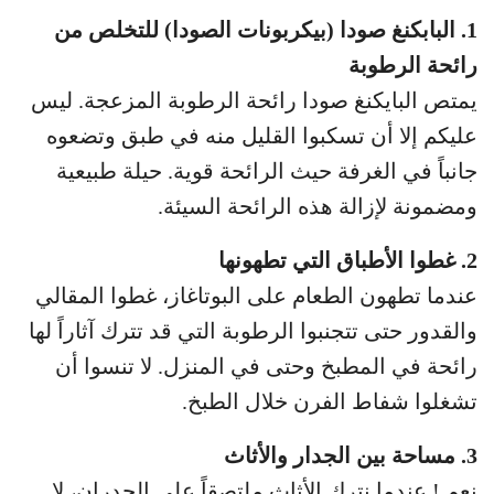
1. البابكنغ صودا (بيكربونات الصودا) للتخلص من
رائحة الرطوبة
يمتص البايكنغ صودا رائحة الرطوبة المزعجة. ليس
عليكم إلا أن تسكبوا القليل منه في طبق وتضعوه
جانباً في الغرفة حيث الرائحة قوية. حيلة طبيعية
ومضمونة لإزالة هذه الرائحة السيئة.
2. غطوا الأطباق التي تطهونها
عندما تطهون الطعام على البوتاغاز، غطوا المقالي
والقدور حتى تتجنبوا الرطوبة التي قد تترك آثاراً لها
رائحة في المطبخ وحتى في المنزل. لا تنسوا أن
تشغلوا شفاط الفرن خلال الطبخ.
3. مساحة بين الجدار والأثاث
نعم ! عندما نترك الأثاث ملتصقاً على الجدران، لا