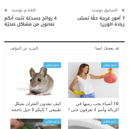
السابق بوست
القادم بوست
7 أمور غريبة حقًا تسبّب
6 روائح جسديّة تثبت أنكم
زيادة الوزن!
تعانون من مشاكل صحيّة
قد يعجبك ايضا
المزيد عن المؤلف
تدبير منزلي
تدبير منزلي
10 أشياء يجب رميها في
كيف تبعدون الفئران بشكل
الزبالة وأنتم لا تعرفون حتى !
طبيعي ؟ إليكم 3 حيل ناجحة
تدبير منزلي
تدبير منزلي