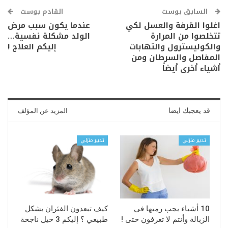
السابق بوست
القادم بوست
اغلوا القرفة والعسل لكي
عندما يكون سبب مرض
تتخلصوا من المرارة
الولد مشكلة نفسية…
والكوليسترول والتهابات
إليكم العلاج !
المفاصل والسرطان ومن
أشياء أخرى أيضاً
قد يعجبك ايضا
المزيد عن المؤلف
تدبير منزلي
تدبير منزلي
10 أشياء يجب رميها في
كيف تبعدون الفئران بشكل
الزبالة وأنتم لا تعرفون حتى !
طبيعي ؟ إليكم 3 حيل ناجحة