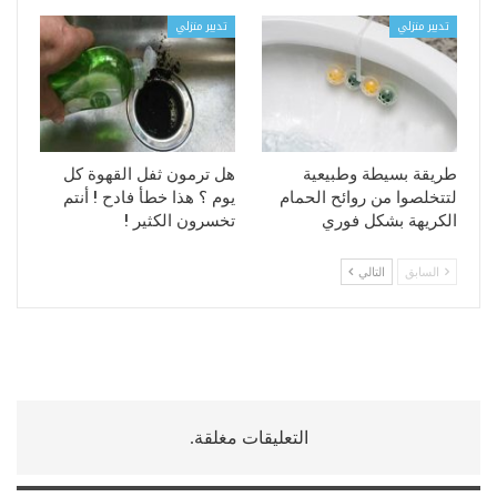
تدبير منزلي
تدبير منزلي
طريقة بسيطة وطبيعية
هل ترمون ثفل القهوة كل
لتتخلصوا من روائح الحمام
يوم ؟ هذا خطأ فادح ! أنتم
الكريهة بشكل فوري
تخسرون الكثير !
السابق
التالي
التعليقات مغلقة.