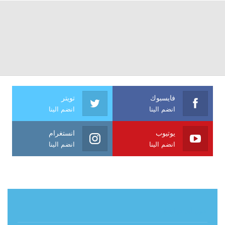
فايسبوك
تويتر
انضم الينا
انضم الينا
يوتيوب
انستغرام
انضم الينا
انضم الينا
حول آي فراشة