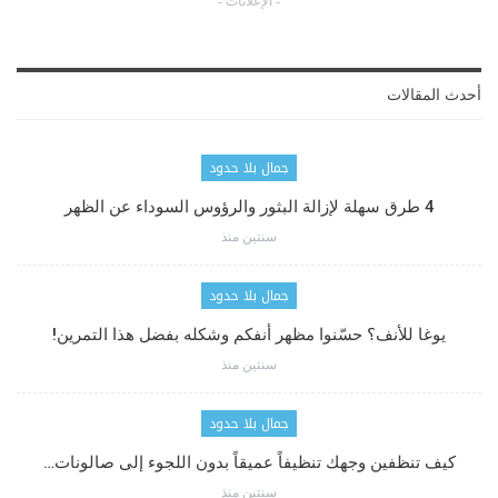
- الإعلانات -
أحدث المقالات
جمال بلا حدود
4 طرق سهلة لإزالة البثور والرؤوس السوداء عن الظهر
سنتين منذ
جمال بلا حدود
يوغا للأنف؟ حسّنوا مظهر أنفكم وشكله بفضل هذا التمرين!
سنتين منذ
جمال بلا حدود
كيف تنظفين وجهك تنظيفاً عميقاً بدون اللجوء إلى صالونات…
سنتين منذ