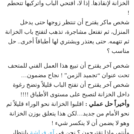
الخزانة لإنقاذها. إذا لا، افتحي الباب واتركيها تتحطم
!
شخص ماكر يقترح أن تنتظر زوجها حتى يدخل
المنزل، ثم تفتعل مشاجرة، تذهب لتفتح باب الخزانة
ثم تتهمه. حتى يعتذر ويشتري لها أطباقاً أخرى.. حل
مناسب ؟
شخص آخر يقترح أن تبيع هذا العمل الفني للمتحف
تحت عنوان “تجميد الزمن” ! نجاح مضمون…
شخص آخر يقترح أن تفتح الباب قليلاً وتضخ رغوة
داخل الخزانة لتصبح على مستوى الأطباق !!!!
وأخيراً حل عملي :
اقلبوا الخزانة نحو الوراء قليلاً ثم
نحو الأمام من جديد…لكن هذا يتعلق بوزن الخزانة
وهو لا يضمن أن لا ينكسر شيء !
وأنتم، ماذا تقترحون ؟ نحن في
آي فراشة
بانتظار