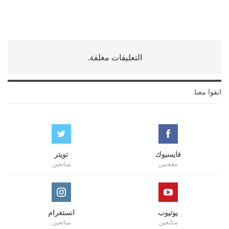
التعليقات مغلقة.
ابقوا معنا
فايسبوك
تويتر
معجبين
متابعين
يوتيوب
انستغرام
متابعين
متابعين