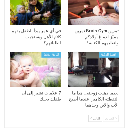
تمرين Brain Gym تمرين
في أي عمر يبدأ الطفل بفهم
مميّز لدماغ أولادكم
كلام الأهل ويستجيب
ولتعليمهم الكتابة !
لطلباتهم؟
التربية الذكية
التربية الذكية
بعدما ذهبت زوجته… هذا ما
7 علامات تشير إلى أن
التقطته الكاميرا عندما أصبح
طفلك يحبك
الأب والابن وحدهما
السابق
التالي