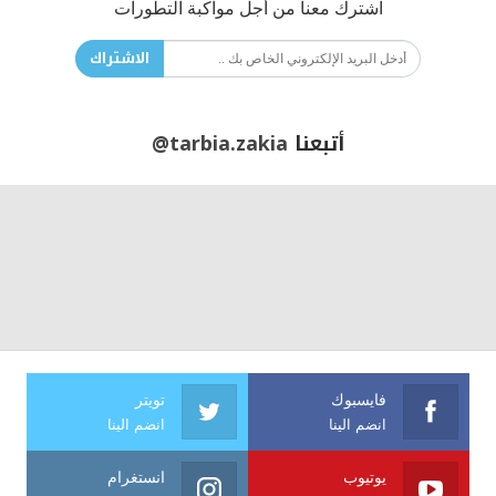
اشترك معنا من أجل مواكبة التطورات
الاشتراك
أتبعنا
@tarbia.zakia
فايسبوك
تويتر
انضم الينا
انضم الينا
يوتيوب
انستغرام