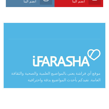
انضم الينا
انضم الينا
حول آي فراشة
موقع آي فراشة يعنى بالمواضيع العلمية والصحية والثقافة
العامة. نفيدكم بأحدث المواضيع بدقة واحترافية