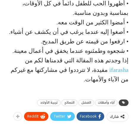
• أظهروا الحب للطفل دائماً في كل الأوقات،
بمناسبة وبدون مناسبة.
• أمضوا الكثير من الوقت معه.
• أصغوا إليه عندما يرغب في أن يكشف عن أشياء.
• ارفعوا من قيمته عن طريق المديح.
• شجعوه وطمئنوه عندما يخفق في أعمال معينة.
إذا وجدتم هذه المقالة التي قدمناها لكم من
ifarasha
مفيدة، لا تترددوا في مشاركتها مع غيركم
من الآباء والأمهات.
آباء وأمهات
الفشل
النصائح
تربية الأولاد
ReddIt
Twitter
Facebook
شارك