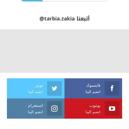
أتبعنا
@tarbia.zakia
فايسبوك
تويتر
انضم الينا
انضم الينا
يوتيوب
انستغرام
انضم الينا
انضم الينا