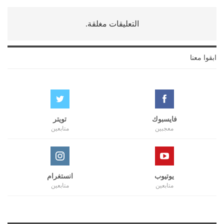
التعليقات مغلقة.
ابقوا معنا
فايسبوك
تويتر
معجبين
متابعين
يوتيوب
انستغرام
متابعين
متابعين