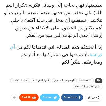
بطبيعتها، فهي بحاجة إلى وسائل فكرية (تكرار اسم
الله) لكي نخفف من حدتها. عندما تضعف الرغبات أو
تتلاشى، نستطيع أن ندخل في حالة اكتفاء داخلي
أهم بكثير من الحصول على الاكتفاء عن طريق
إرضاء إحدى الرغبات التي تنبع من الفكر.
إذا أعجبتكم هذه المقالة التي قدمناها لكم من
آي
فراشة
، لا تترددوا في مشاركتها مع أقاربكم
ومعارفكم. شكراً لكم !
الانفعالات
الوسواس القهري
تكرار اسم الله
عقل اللاواعي
علاج الأمراض النفسية
ReddIt
Twitter
Facebook
شارك