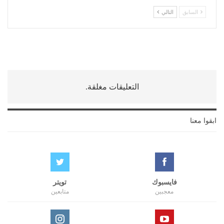
السابق
التالي
التعليقات مغلقة.
ابقوا معنا
فايسبوك
تويتر
معجبين
متابعين