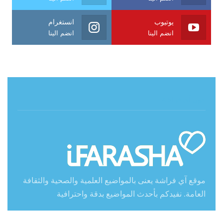
يوتيوب
انستغرام
انضم الينا
انضم الينا
حول آي فراشة
موقع آي فراشة يعنى بالمواضيع العلمية والصحية والثقافة
العامة. نفيدكم بأحدث المواضيع بدقة واحترافية