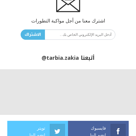
اشترك معنا من أجل مواكبة التطورات
الاشتراك
أتبعنا
@tarbia.zakia
فايسبوك
تويتر
انضم الينا
انضم الينا