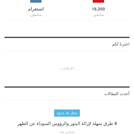
18,200
انستغرام
متابعين
متابعين
اخترنا لكم
- الإعلانات -
أحدث المقالات
جمال بلا حدود
4 طرق سهلة لإزالة البثور والرؤوس السوداء عن الظهر
سنتين منذ