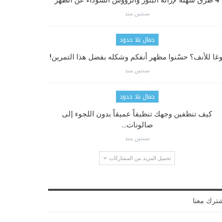
4 طرق سهلة لإزالة البثور والرؤوس السوداء عن الظهر
سنتين منذ
جمال بلا حدود
وغا للأنف؟ حسّنوا مظهر أنفكم وشكله بفضل هذا التمرين!
سنتين منذ
جمال بلا حدود
كيف تنظفين وجهك تنظيفاً عميقاً بدون اللجوء إلى
صالونات…
سنتين منذ
تحميل المزيد من المشاركات
ترك معنا