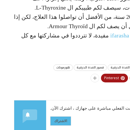
ف لكم طبيبكم ال L-Thyroxine.
إذا كنتم تأخذون ال L-Thyroxine منذ 10 أو 20 سنة، من الأفضل أن تواصلوا هذا العلاج، لكن إذا
كم ال Armour Thyroïd.
ifarasha
مفيدة، لا تترددوا في مشاركتها مع كل
الغدة الدرقية
قصور الغدة الدرقية
هورمونات
Pinterest
 الفعلي مباشرة على جهازك ، اشترك الآن.
الاشتراك