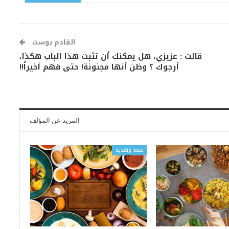
القادم بوست
قالت : عزيزي، هل يمكنك أن تثبت هذا الباب هكذا،
أرجوك ؟ وظن أنها مجنونة! حتى فهم أخيراً!!
المزيد عن المؤلف
صحة وتغذية