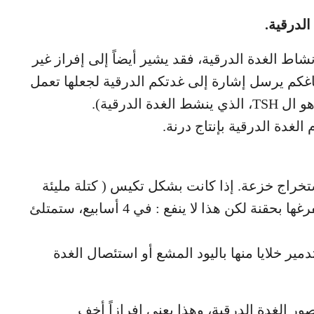
الدرقية.
اط الغدة الدرقية، فقد يشير أيضاً إلى إفراز غير
اغكم يرسل إشارة إلى غدتكم الدرقية لجعلها تعمل
الدرقية).
ستخراج خزعة. إذا كانت بشكل تكيس ( كتلة مليئة
بالسائل مع فضلات صلبة غالباً )، يمكننا أن نفرغها بحقنة لكن هذا لا ينفع : في 4 أسابيع، ستمتلئ
دمير خلايا منها باليود المشع أو استئصال الغدة
قصور الغدة الدرقية، وهذا يعني إفرازاً أخف