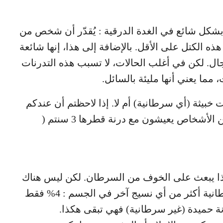
بشكل شائع في الغدة الدرقية : يُقدّر أن شخص من
هذه الكتل على الأقل. بالإضافة إلى هذا، إنها شائعة
هي عند الرجال. لكن في أغلب الحالات، لا تسبب هذه التدرنات
ما يعني أنها مليئة بالسائل.
ت خبيثة (أي سرطانية) أم لا. إذا لاحظتم أن عندكم
درنة كبيرة، إذن لا داعي لأن تقلقوا. الكثير من الأشخاص يعيشون مع درنة قطرها 3 سنتم (
 فهذا يبعث على الخوف من السرطان. لكن ليس هناك
خطر من أن تتحول الدرنات إلى أنسجة سرطانية أكثر من أي نسيج آخر في الجسم : 4% فقط
نة حميدة (غير سرطانية) فهي تبقى هكذا.