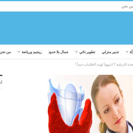
ن نحن
أة
تدبير منزلي
تطوير ذاتي
جمال بلا حدود
ريجيم ورياضة
من نحن
الدرقية ؟ انتبهوا لهذه العلامات جيداً !
اب