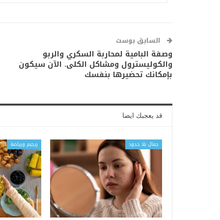
السابق بوست
وصفة البامية لمحاربة السكري والربو
والكوليسترول ومشاكل الكلى. الآن سيكون
بإمكانك تحضيرها بنفسك
قد يعجبك ايضا
جمال بلا حدود
ريجيم ورياضة