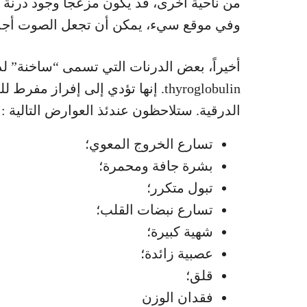
من ناحية أخرى، قد يكون مزعجاً وجود درنة ت
وفي موقع سيء، يمكن أن تجعل الصوت أجش
أخيراً، بعض الدرنات التي تسمى “ساخنة” لد
thyroglobulin. إنها تؤدي إلى إفرا
الدرقية. ستلاحظون عندئذ العوارض التالية :
تسارع الخروج المعوي؛
بشرة جافة ومحمرة؛
تبول متكرر؛
تسارع نبضات القلب؛
شهية كبيرة؛
عصبية زائدة؛
قلق؛
فقدان الوزن