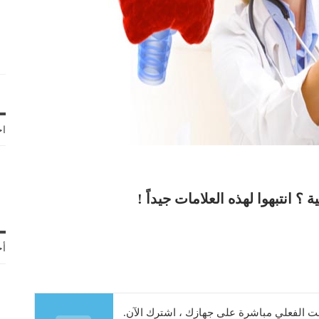
اخ
 انتبهوا لهذه العلامات جيداً !
أح
 الفعلي مباشرة على جهازك ، اشترك الآن.