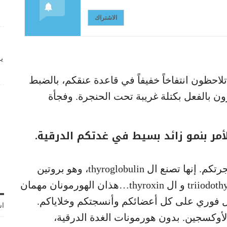
الاشتراك
ي
حظون انتفاخاً خفيفاً في قاعدة عنقكم، بالضبط
 بالفعل بكتلة غريبة تحت الحنجرة. وفجأة
أمر بنمو زائد بسيط في غدتكم الدرقية.
الغدة الدرقية هي غدة بشكل فراشة في حنجرتكم. إنها تصنع ال thyroglobulin، وهو بروتين
يرتبط باليود لتصنيع هورموني ال triiodothyronin (T3) و ال thyroxin…هذان الهورمونان مهمان
كل فوري على كل أعضائكم وأنسجتكم وخلاياكم.
اش
لأوكسجين. بدون هورمونات الغدة الدرقية،