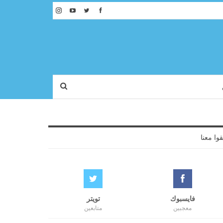
قوا معنا
فايسبوك
تويتر
معجبين
متابعين