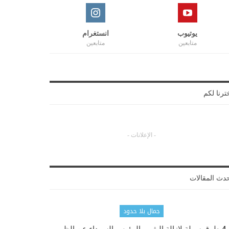
يوتيوب
انستغرام
متابعين
متابعين
ترنا لكم
- الإعلانات -
دث المقالات
جمال بلا حدود