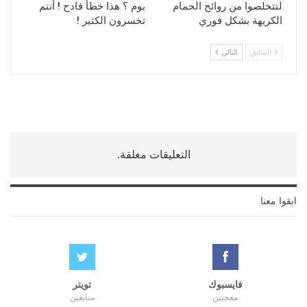
لتتخلصوا من روائح الحمام
يوم ؟ هذا خطأ فادح ! أنتم
الكريهة بشكل فوري
تخسرون الكثير !
السابق
التالي
التعليقات مغلقة.
ابقوا معنا
فايسبوك
تويتر
معجبين
متابعين