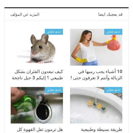
قد يعجبك ايضا
المزيد عن المؤلف
تدبير منزلي
تدبير منزلي
10 أشياء يجب رميها في
كيف تبعدون الفئران بشكل
الزبالة وأنتم لا تعرفون حتى !
طبيعي ؟ إليكم 3 حيل ناجحة
تدبير منزلي
تدبير منزلي
طريقة بسيطة وطبيعية
هل ترمون ثفل القهوة كل