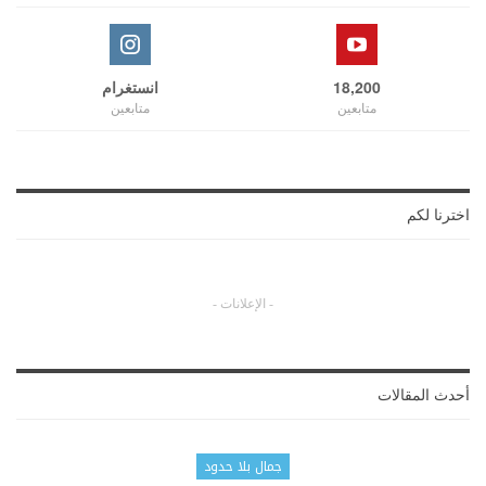
18,200
انستغرام
متابعين
متابعين
اخترنا لكم
- الإعلانات -
أحدث المقالات
جمال بلا حدود