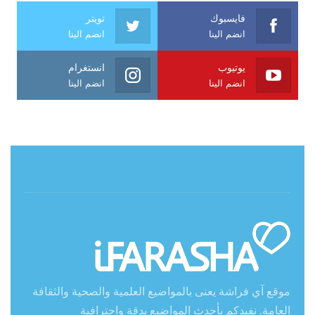
فايسبوك
تويتر
انضم الينا
انضم الينا
يوتيوب
انستغرام
انضم الينا
انضم الينا
حول آي فراشة
موقع آي فراشة يعنى بالمواضيع العلمية والصحية والثقافة
العامة. نفيدكم بأحدث المواضيع بدقة واحترافية