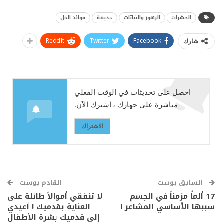
الحشرات
الزهور والنباتات
حديقة
فوائد الخل
ReddIt
Twitter
Facebook
شارك
احصل على تحديثات في الوقت الفعلي
مباشرة على جهازك ، اشترك الآن.
الاشتراك
السابق بوست
القادم بوست
17 ألماً مزمناً في الجسم
لا تنفقي أموالاً طائلة على
سببها الأساسي المشاعر !
العناية بقدميك ! أعيدي
إلى قدميك بشرة الأطفال