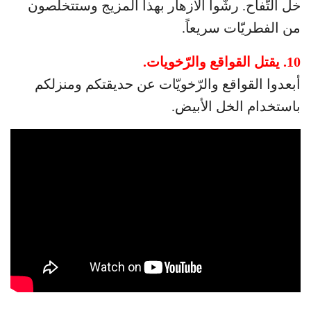
خل التّفاح. رشّوا الأزهار بهذا المزيج وستتخلّصون
من الفطريّات سريعاً.
10. يقتل القواقع والرّخويات.
أبعدوا القواقع والرّخويّات عن حديقتكم ومنزلكم
باستخدام الخل الأبيض.