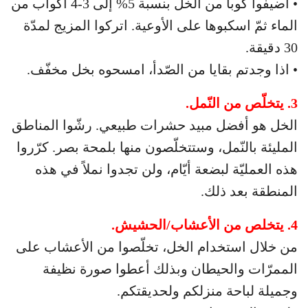
• أضيفوا كوباً من الخل بنسبة 5% إلى 3-4 أكواب من
الماء ثمّ اسكبوها على الأوعية. اتركوا المزيج لمدّة
30 دقيقة.
• اذا وجدتم بقايا من الصّدأ، امسحوه بخل مخفّف.
3. يتخلّص من النّمل.
الخل هو أفضل مبيد حشرات طبيعي. رشّوا المناطق
المليئة بالنّمل، وستتخلّصون منها بلمحة بصر. كرّروا
هذه العمليّة لبضعة أيّام، ولن تجدوا نملاً في هذه
المنطقة بعد ذلك.
4. يتخلص من الأعشاب/الحشيش.
من خلال استخدام الخل، تخلّصوا من الأعشاب على
الممرّات والحيطان وبذلك أعطوا صورة نظيفة
وجميلة لباحة منزلكم ولحديقتكم.