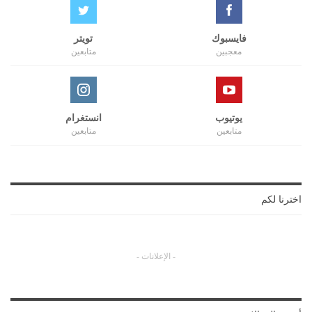
فايسبوك
تويتر
معجبين
متابعين
يوتيوب
انستغرام
متابعين
متابعين
اخترنا لكم
- الإعلانات -