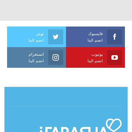
فايسبوك
تويتر
انضم الينا
انضم الينا
يوتيوب
انستغرام
انضم الينا
انضم الينا
حول آي فراشة