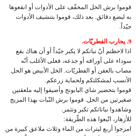
قوموا برش الخل المخفّف على الأدوات أو انقعوها
به لبضع دقائق. بعد ذلك، قوموا بتنشيف الأدوات
جيّداً.
9. يحارب الفطريّات.
اذا لاحظتم أنّ نباتكم لا يكبر جيّداً أو أن هناك بقع
سوداء على أوراقه أو جذعه، فعلى الأغلب أنّه
مصاب بالعفن أو الفطريّات. الخل الأبيض هو الحل
الأنسب لمشكلتكم ولحماية زرعكم.
قوموا بتحضير شاي البابونج وأضيفوا إليه ملعقتين
صغيرتين من الخل. قوموا برش النّبات بهذا المزيج
وشاهدوا نباتاتكم تكبر وتثمر.
للأزهار، اتّبعوا هذه الطّريقة:
امزجوا أربع ليترات من الماء وثلاث ملاعق كبيرة من