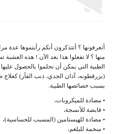
أتعرفونها ؟ أتتذكرون أنكم رأيتموها عدة م
منها ؟ لا تفعلوا هذا بعد الآن ! هذه العشبة تسا
الطبية التي يمكن أن تحلموا بالحصول عليها
(بزرقطونه، آذان الجدي، ذنب الفأر) كعلاج 
بسبب خصائصها الطبية.
• مضادة للميكروبات،
• قابضة للأنسجة،
• مضادة للهيستامين (المسبب للحساسية)،
• منخمة للبلغم،