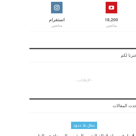
18,200
انستغرام
متابعين
متابعين
ترنا لكم
- الإعلانات -
دث المقالات
جمال بلا حدود