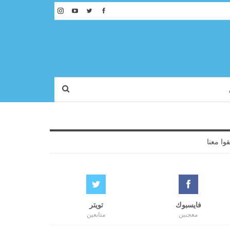
قوا معنا
فايسبوك
تويتر
معجبين
متابعين