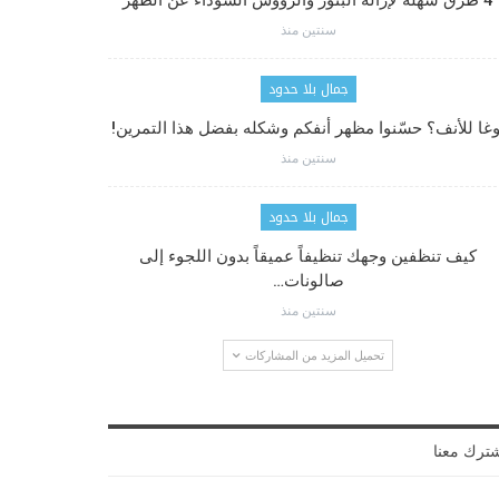
4 طرق سهلة لإزالة البثور والرؤوس السوداء عن الظهر
سنتين منذ
جمال بلا حدود
وغا للأنف؟ حسّنوا مظهر أنفكم وشكله بفضل هذا التمرين!
سنتين منذ
جمال بلا حدود
كيف تنظفين وجهك تنظيفاً عميقاً بدون اللجوء إلى
صالونات…
سنتين منذ
تحميل المزيد من المشاركات
ترك معنا