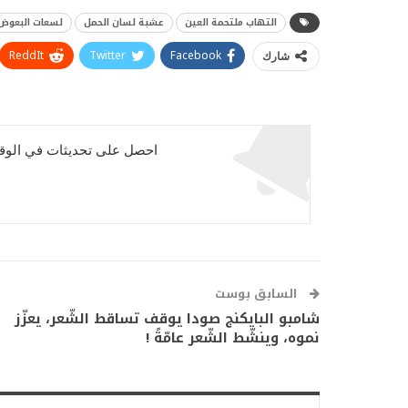
التهاب ملتحمة العين
عشبة لسان الحمل
لسعات البعوض
ReddIt
Twitter
Facebook
شارك
احصل على تحديثات في الوقت
السابق بوست
شامبو البايكنج صودا يوقف تساقط الشّعر، يعزّز
نموه، وينشّط الشّعر عامّةً !