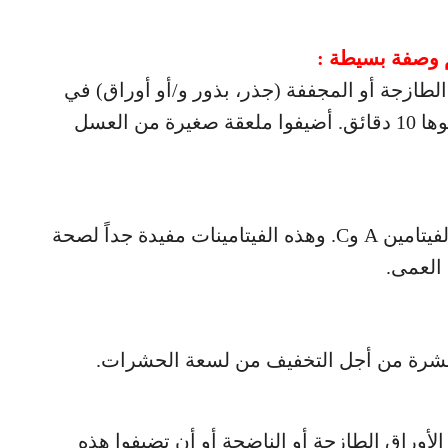
 وصفة بسيطة :
طازجة أو المجففة (جذر، بذور و/أو أوراق) في
250 ملل (كوب واحد) من الماء المغلي. اتركوها 10 دقائق. أضيفوا ملعقة صغيرة من العسل
أيضاً، أوراق لسان الحمل تحتوي الكثير من الفيتامين A وC. وهذه الفيتامينات مفيدة جداً لصحة
 العمى.
لبشرة من أجل التخفيف من لسعة الحشرات.
 الأوراق الطازجة أو الناضجة أو أن تضيفوا هذه