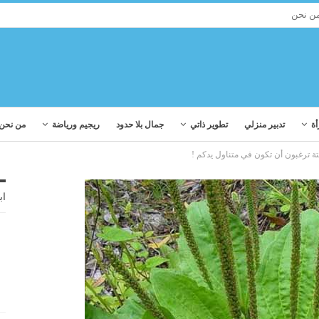
ن نحن
أة
تدبير منزلي
تطوير ذاتي
جمال بلا حدود
ريجيم ورياضة
من نحن
ة ترغبون أن تكون في متناول يدكم !
اب