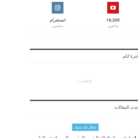
18,200
انستغرام
متابعين
متابعين
ترنا لكم
- الإعلانات -
دث المقالات
جمال بلا حدود