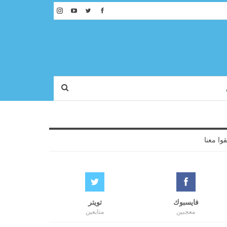
قوا معنا
فايسبوك
تويتر
معجبين
متابعين