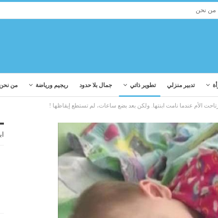
من نحن
أة
تدبير منزلي
تطوير ذاتي
جمال بلا حدود
ريجيم ورياضة
من نحن
تاحت الأم عندما نامت ابنتها. ولكن بعد بضع ساعات، لم تستطع إيقاظها !
اب