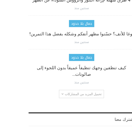
4 طرق سهلة لإزالة البثور والرؤوس السوداء عن الظهر
سنتين منذ
جمال بلا حدود
وغا للأنف؟ حسّنوا مظهر أنفكم وشكله بفضل هذا التمرين!
سنتين منذ
جمال بلا حدود
كيف تنظفين وجهك تنظيفاً عميقاً بدون اللجوء إلى
صالونات…
سنتين منذ
تحميل المزيد من المشاركات
ترك معنا