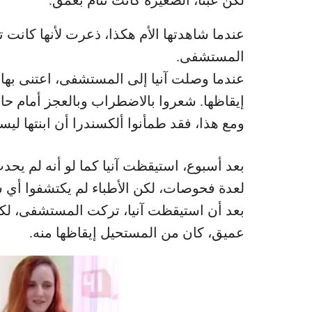
لكن عبثاً، الصغيرة كانت تنام بعمق.
عندما شاهدتها الأم هكذا، ذعرت لأنها كانت ت
المستشفى.
عندما وصلت آنيا إلى المستشفى، اعتنى بها ا
إيقاظها. شعروا بالاضطراب وبالعجز أمام حالت
ومع هذا، فقد طمأنوا ألكسندرا أن ابنتها ليس
بعد أسبوع، استيقظت آنيا كما لو أنه لم يح
لعدة فحوصات، لكن الأطباء لم يكتشفوا أي
بعد أن استيقظت آنيا، تركت المستشفى، لكن
عميق، كان من المستحيل إيقاظها منه.