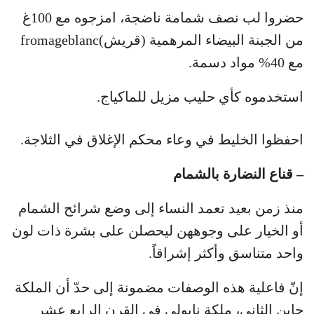
حضروا لب نصف شمامة ناضجة، امزجوه مع 100غ
من الجبنة البيضاء المرهمية (قريش)fromageblanc
مع 40% مواد دسمة.
استخدموه كأي حليب مزيل للماكياج.
احفظوا الخليط في وعاء محكم الإغلاق في الثلاجة.
– قناع النضارة بالشمام
منذ زمن بعيد تعمد النساء إلى وضع شرائح الشمام
أو الخيار على وجوههن ليحصلن على بشرة ذات لون
واحد متناسق وأكثر إشراقاً.
إنّ فاعلية هذه الوصفات مضمونة إلى حدّ أن الملكة
جاين الثاني، ملكة نابولي في القرن الرابع عشر