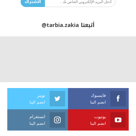
الاشتراك
أتبعنا
@tarbia.zakia
فايسبوك
تويتر
انضم الينا
انضم الينا
يوتيوب
انستغرام
انضم الينا
انضم الينا