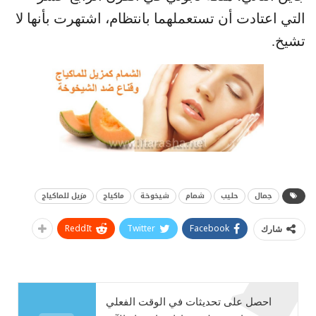
التي اعتادت أن تستعملهما بانتظام، اشتهرت بأنها لا
تشيخ.
جمال
حليب
شمام
شيخوخة
ماكياج
مزيل للماكياج
ReddIt
Twitter
Facebook
شارك
احصل على تحديثات في الوقت الفعلي