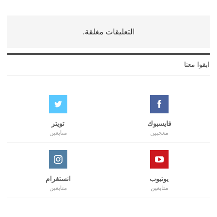
التعليقات مغلقة.
ابقوا معنا
فايسبوك
تويتر
معجبين
متابعين
يوتيوب
انستغرام
متابعين
متابعين