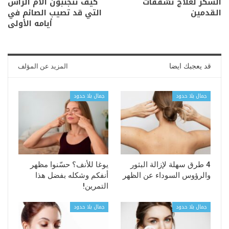
السكر لعلاج تشقّقات
كيف تتجنبون آلام الرأس
القدمين
التي قد تصيب الصائم في
أيامه الأولى
قد يعجبك ايضا
المزيد عن المؤلف
جمال بلا حدود
جمال بلا حدود
4 طرق سهلة لإزالة البثور
يوغا للأنف؟ حسّنوا مظهر
والرؤوس السوداء عن الظهر
أنفكم وشكله بفضل هذا
التمرين!
جمال بلا حدود
جمال بلا حدود