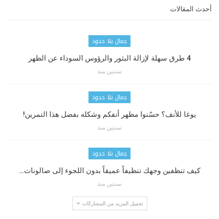
أحدث المقالات
جمال بلا حدود
4 طرق سهلة لإزالة البثور والرؤوس السوداء عن الظهر
سنتين منذ
جمال بلا حدود
يوغا للأنف؟ حسّنوا مظهر أنفكم وشكله بفضل هذا التمرين!
سنتين منذ
جمال بلا حدود
كيف تنظفين وجهك تنظيفاً عميقاً بدون اللجوء إلى صالونات…
سنتين منذ
تحميل المزيد من المشاركات