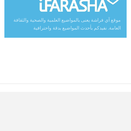
موقع آي فراشة يعنى بالمواضيع العلمية والصحية والثقافة
العامة. نفيدكم بأحدث المواضيع بدقة واحترافية
الرئيسية
أسرار الرجل والمرأة
تدبير منزلي
تربية ذكية
تطوير ذاتي وعلم نفس
جمال بلا حدود
ريجيم ورياضة
صحة وتغذية
من نحن
اتصل بنا
© 2018 - جميع الحقوق محفوظة.