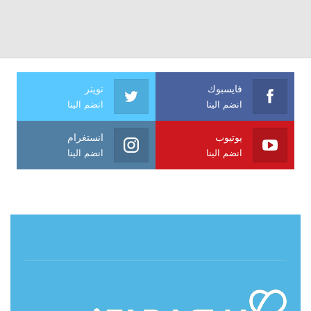
فايسبوك
تويتر
انضم الينا
انضم الينا
يوتيوب
انستغرام
انضم الينا
انضم الينا
حول آي فراشة