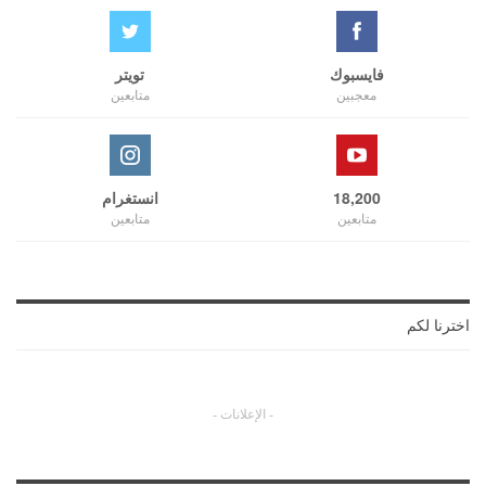
فايسبوك
تويتر
معجبين
متابعين
18,200
انستغرام
متابعين
متابعين
اخترنا لكم
- الإعلانات -