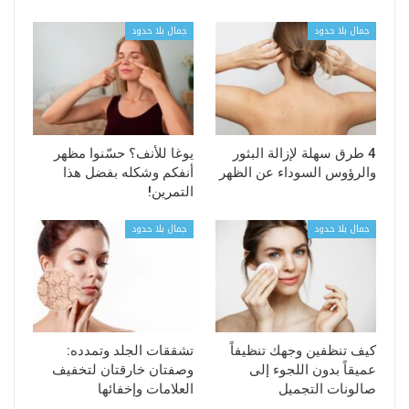
جمال بلا حدود
جمال بلا حدود
4 طرق سهلة لإزالة البثور
يوغا للأنف؟ حسّنوا مظهر
والرؤوس السوداء عن الظهر
أنفكم وشكله بفضل هذا
التمرين!
جمال بلا حدود
جمال بلا حدود
كيف تنظفين وجهك تنظيفاً
تشققات الجلد وتمدده:
عميقاً بدون اللجوء إلى
وصفتان خارقتان لتخفيف
صالونات التجميل
العلامات وإخفائها