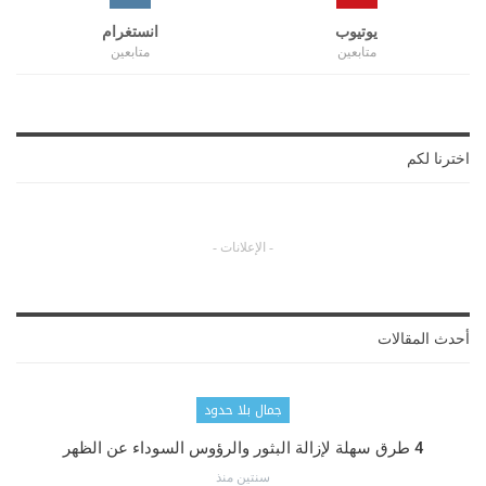
يوتيوب
انستغرام
متابعين
متابعين
اخترنا لكم
- الإعلانات -
أحدث المقالات
جمال بلا حدود
4 طرق سهلة لإزالة البثور والرؤوس السوداء عن الظهر
سنتين منذ