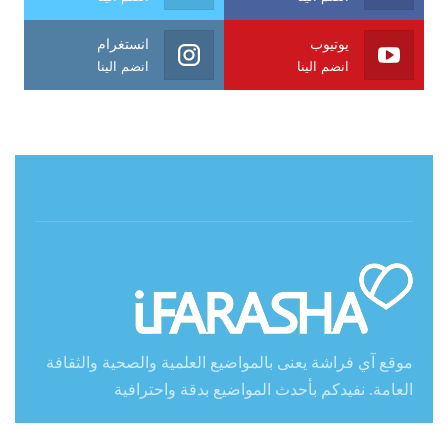
يوتيوب
انستغرام
انضم الينا
انضم الينا
حول آي فراشة
موقع آي فراشة يعنى بالمواضيع العلمية والصحية والثقافة
العامة. نفيدكم بأحدث المواضيع بدقة واحترافية