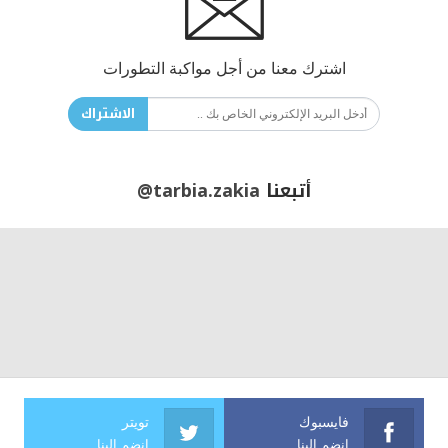
اشترك معنا من أجل مواكبة التطورات
الاشتراك
أتبعنا
@tarbia.zakia
فايسبوك
تويتر
انضم الينا
انضم الينا