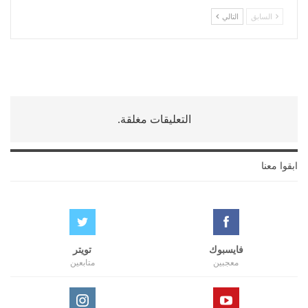
السابق
التالي
التعليقات مغلقة.
ابقوا معنا
فايسبوك
تويتر
معجبين
متابعين