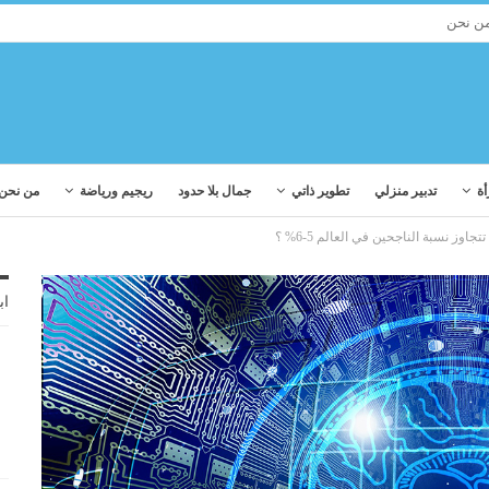
ن نحن
أة
تدبير منزلي
تطوير ذاتي
جمال بلا حدود
ريجيم ورياضة
من نحن
 تتجاوز نسبة الناجحين في العالم 5-6% ؟
اب