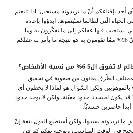
 أحد بإقناعكم أنّ ما تريدونه مستحيل. اذا تابعتم
حياة الّتي لطالما تمنّيتموها. ابدؤوا بإعادة
تي يستجيب فيها عقلكم إلى ما تفكّرون به وما
تفعلونه. الحقيقة التّي لا يمكن التّشكيك بها أنّ 96% ممّا تقومون به هو نتيجة ما يأمر به عقلكم
-6% من نسبة الأشخاص؟
ة بمختلف الطّرق يعانون من صعوبة في تحقيق
 بالموهوبين ولكن السّؤال هو لماذا لا يخطون أي
قد يكون لجسدنا حدود معيّنة، ولكن لا يوجد حدود
 أبداً حاضرين جسديّاً.
ق ما تريدونه بسببها، ولكن أستطيع القول بثقة إنّ
الصّحيح في الوقت المناسب، وتوجيه تفكيركم في