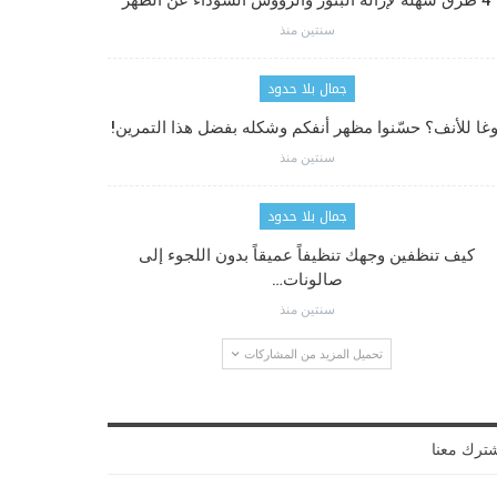
4 طرق سهلة لإزالة البثور والرؤوس السوداء عن الظهر
سنتين منذ
جمال بلا حدود
وغا للأنف؟ حسّنوا مظهر أنفكم وشكله بفضل هذا التمرين!
سنتين منذ
جمال بلا حدود
كيف تنظفين وجهك تنظيفاً عميقاً بدون اللجوء إلى
صالونات…
سنتين منذ
تحميل المزيد من المشاركات
ترك معنا