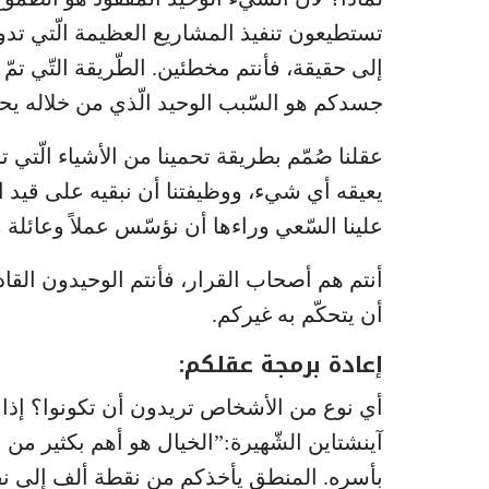
تستطيعون تنفيذ المشاريع العظيمة الّتي تدو
إلى حقيقة، فأنتم مخطئين. الطّريقة التّي تمّ 
جسدكم هو السّبب الوحيد الّذي من خلاله يحق
عقلنا صُمّم بطريقة تحمينا من الأشياء الّتي تخي
يعيقه أي شيء، ووظيفتنا أن نبقيه على قيد ا
علينا السّعي وراءها أن نؤسّس عملاً وعائلة ون
أنتم هم أصحاب القرار، فأنتم الوحيدون القا
أن يتحكّم به غيركم.
إعادة برمجة عقلكم:
أي نوع من الأشخاص تريدون أن تكونوا؟ إذا رج
آينشتاين الشّهيرة:”الخيال هو أهم بكثير من 
بأسره. المنطق يأخذكم من نقطة ألف إلى نقط