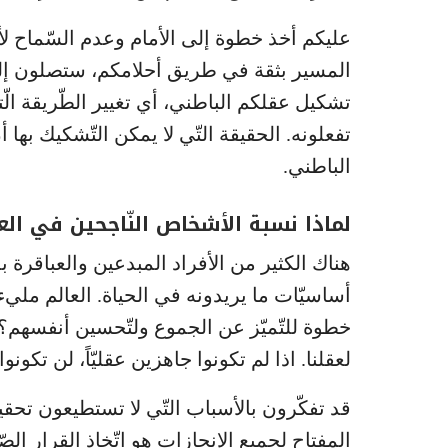
عليكم أخذ خطوة إلى الأمام وعدم السّماح لأي
المسير بثقة في طريق أحلامكم، ستصلون إلى ال
تشكيل عقلكم الباطني، أي تغيير الطّريقة الّ
الباطني.
لماذا نسبة الأشخاص النّاجحين في العالم لا تفوق ال5
هناك الكثير من الأفراد المبدعين والعباقر
أساسيّات ما يريدونه في الحياة. العالم مليء
خطوة للتّميّز عن الجموع ولتّحسين أنفسهم؟ 
لعقلنا. اذا لم تكونوا جاهزين عقليّاً، لن تكونوا
قد تفكّرون بالأسباب التّي لا تستطيعون تحقي
المفتاح لجميع الإنجازات هو اتّخاذ القرار 