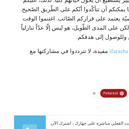
يير يستطيع أن يحوّل حياتهم كليًّا. لذلك، عليكم
ا يمكنكم أن تتأكّدوا أنّكم على الطّريق الصّحيح.
ّة يعتمد على قراركم الصّائب. اغتنموا الوقت
كن على المدى الطّويل، هو ليس إلّا عدّاً تنازلياً
سين وللوصول إلى هدفكم.
ifarasha
مفيدة، لا تترددوا في مشاركتها مع
Pinterest
 الفعلي مباشرة على جهازك ، اشترك الآن.