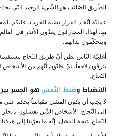
الطّريق الصّائب هو الشّيء الوحيد التّي تحتا
عمليّة اتّخاذ القرار تشبه الحرب، عليكم ال
بها. لهذا، المجازفون يعدّون الأندر في العال
ويتحكّمون بذاتهم.
أغلبيّة النّاس تظن أنّ طريق النّجاح مستقي
يترقّون لاحقاً، ثمّ يظنّون أنّهم من الأشخا
النّجاح.
الانضباط و
ضبط النّفس
هو الجسر بين ا
لا يجب أن يكون الفشل مقياساً يحكم على مقدر
إلى النّجاح. الأشخاص الذّين يفشلون بانجاز 
النّجاح نتيجة الفشل، إنّه ما يقرّبنا إلى هدفنا.