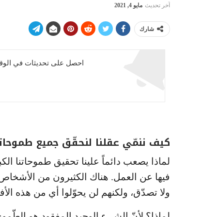
آخر تحديث
مايو 4, 2021
شارك
احصل على تحديثات في الوقت
كيف ننمّي عقلنا لنحقّق جميع طموحات
لماذا يصعب دائماً علينا تحقيق طموحاتنا الكب
فيها عن العمل. هناك الكثيرون من الأشخاص ال
ولا تصدّق، ولكنهم لن يحوّلوا أي من هذه الأ
لماذا؟ لأنّ الشيء الوحيد المفقود هو الطّموح و