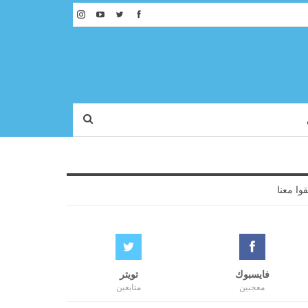
قوا معنا
فايسبوك
تويتر
معجبين
متابعين