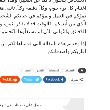
الأشخاص يبحثون دائماً عن التّغيير، وهذا التّغ
اغتنام كل يوم بيوم، وكلّ دقيقة وكلّ ثانية. هن
نموّكم في العمل ونموّكم في حياتكم الشّخصي
الّذي بين أيديكم، فالوقت قد لا يقدّر بثمن، ول
للدّقائق والثّواني التّي لم تستغلّوها للتّح
إذا وجدتم هذه المقالة التي قدمناها لكم من
أقاربكم وأصدقائكم.
الأهداف
الإنضباط
النجاح
النفس
ReddIt
Twitter
Facebook
شارك
احصل على تحديثات في الوقت