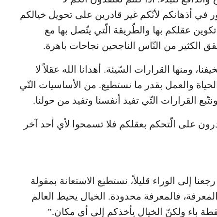
ر في أذهانكم لأنّكم غير قادرين على تحويل خيالكم
تكوين عقلكم بها والطّريقة الّتي يتّصل بها مع
ق الكثير من النّاس الناجحين نجاحات باهرة.
فنا، ومنها القرارات السّيئة. أهدانا الله عقلاً لا
لحياة والعمل بقدر ما نستطيع. من الأساسيات التّي
تّبع القرارات التّي تفيد أنفسنا وتفيد من حولنا.
درون على الّتحكم بعقلكم فلا تسمحوا لأي أحد آخر
عنا إلى الوراء قليلاً، نستطيع الاستعانة بمقولة
المعرفة، فالمعرفة محدودة. الخيال يحيط العالم
ة باء ولكنّ الخيال يأخذكم إلى أي مكان.”