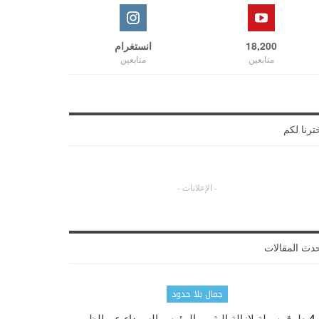
18,200
انستغرام
متابعين
متابعين
ترنا لكم
- الإعلانات -
دث المقالات
جمال بلا حدود