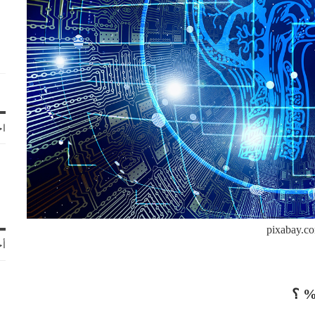
اخ
pixabay.c
أح