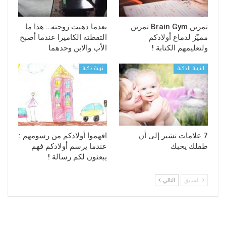
تمرين Brain Gym تمرين
بعدما ذهبت زوجته… هذا ما
مميّز لدماغ أولادكم
التقطته الكاميرا عندما أصبح
ولتعليمهم الكتابة !
الأب والابن وحدهما
التربية الذكية
تربية ذكية
7 علامات تشير إلى أن
افهموا أولادكم من رسومهم :
طفلك يحبك
عندما يرسم أولادكم فهم
يبعثون لكم رسالة !
السابق
التالي