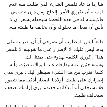
هنا إذا ما عاد فلمس الشيء الذي طلبت منه عدم
لمسه، أن تكرري الأمر بإلحاح ومن دون تبتسمي
فالابتسام له في هذه اللحظة سيجعله يشعر أن لا
بأس أن يفعل ما يحلو له وأن يخالف ما طلبته منه.
طبعاً ليس المطلوب أن تصرخي أو أن تضربيه على
يده، ليس عليك إلا الإصرار على ما تقولينه”لا تلمس
هذا” . كرري الكلمة بهدوء حتى يمتثل لك.
وستتفاجئين أنه سيطيعك عندما يراك مصرّة، وأنه
كلما اقترب من هذا الشيء سينظر إليك ، ليرى مدى
إصرارك على طلبك. أولادنا الصغار أذكى مما نتصور
فلا تستخفي أبداً بذكائهم فعندما يرى إرادتك تضعف
سيخالف طلبك.
في عمر السنة إلى السنة والنصف لا يستطيع الطفل