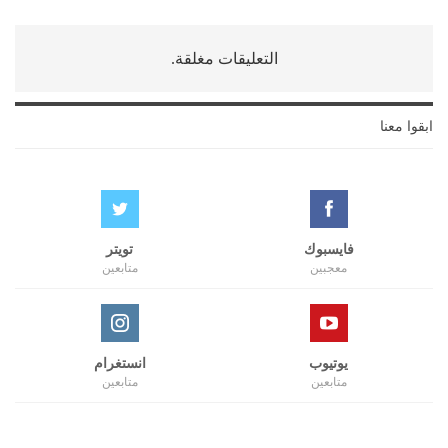
التعليقات مغلقة.
ابقوا معنا
فايسبوك
تويتر
معجبين
متابعين
يوتيوب
انستغرام
متابعين
متابعين