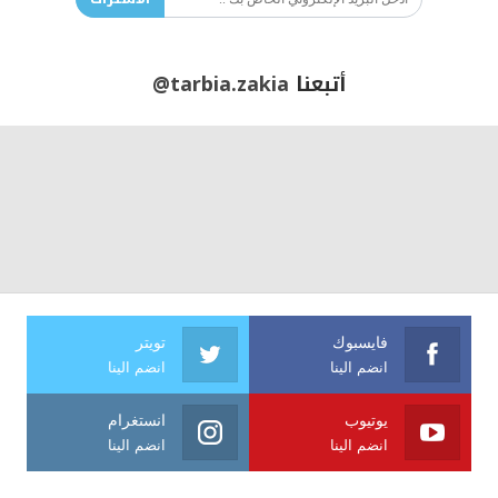
أتبعنا
@tarbia.zakia
فايسبوك
تويتر
انضم الينا
انضم الينا
يوتيوب
انستغرام
انضم الينا
انضم الينا