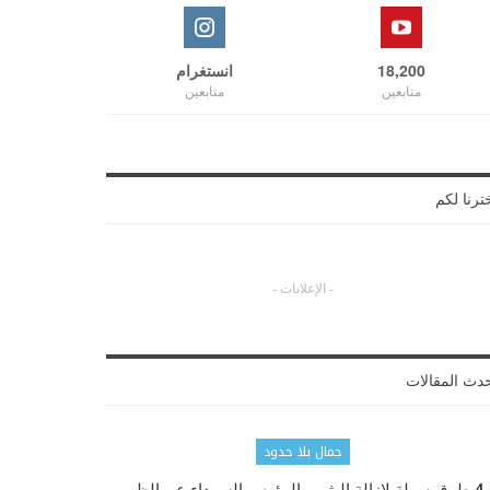
18,200
انستغرام
متابعين
متابعين
ترنا لكم
- الإعلانات -
دث المقالات
جمال بلا حدود