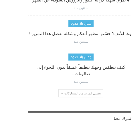
4 طرق سهلة لإزالة البثور والرؤوس السوداء عن الظهر
سنتين منذ
جمال بلا حدود
وغا للأنف؟ حسّنوا مظهر أنفكم وشكله بفضل هذا التمرين!
سنتين منذ
جمال بلا حدود
كيف تنظفين وجهك تنظيفاً عميقاً بدون اللجوء إلى
صالونات…
سنتين منذ
تحميل المزيد من المشاركات
ترك معنا