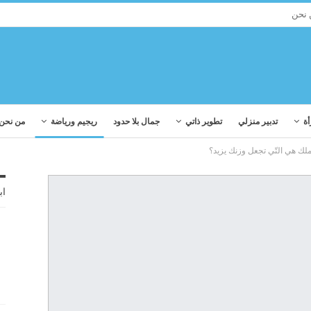
 نحن
أة
تدبير منزلي
تطوير ذاتي
جمال بلا حدود
ريجيم ورياضة
من نحن
ك هي التّي تجعل وزنك يزيد؟
اب