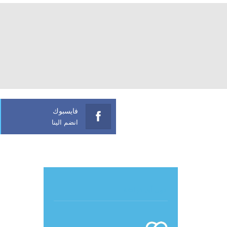
فايسبوك
انضم الينا
حول آي فراشة