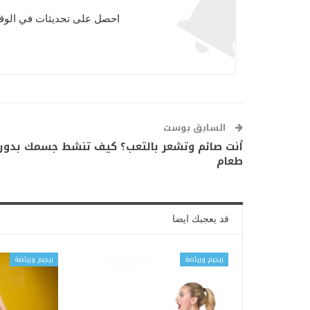
احصل على تحديثات في الوقت
السابق بوست
أنت صائم وتشعر بالتعب؟ كيف تنشط جسمك بدون
طعام
قد يعجبك ايضا
ريجيم ورياضة
ريجيم ورياضة