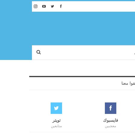
قوا معنا
فايسبوك
تويتر
معجبين
متابعين