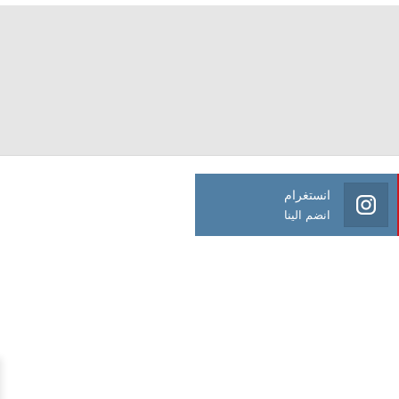
انستغرام
انضم الينا