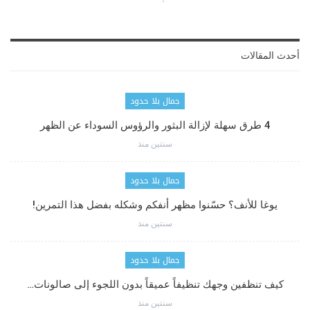
أحدث المقالات
جمال بلا حدود
4 طرق سهلة لإزالة البثور والرؤوس السوداء عن الظهر
سنتين منذ
جمال بلا حدود
يوغا للأنف؟ حسّنوا مظهر أنفكم وشكله بفضل هذا التمرين!
سنتين منذ
جمال بلا حدود
كيف تنظفين وجهك تنظيفاً عميقاً بدون اللجوء إلى صالونات…
سنتين منذ