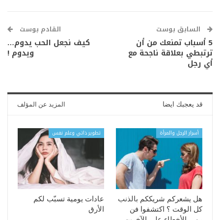
السابق بوست
القادم بوست
5 أسباب تمنعك من أن
كيف نجعل الحب يدوم…
ترتبطي بعلاقة ناجحة مع
ويدوم !
أي رجل
قد يعجبك ايضا
المزيد عن المؤلف
أسرار الرجل والمرأة
تطوير ذاتي وعلم نفس
هل يشعركم شريككم بالذنب
عادات يومية تسبّب لكم
كل الوقت ؟ اكتشفوا فن
الأرق
رمي الأخطاء على الآخرين