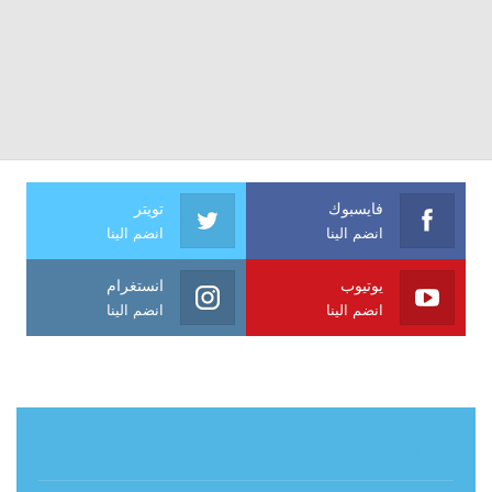
فايسبوك
تويتر
انضم الينا
انضم الينا
يوتيوب
انستغرام
انضم الينا
انضم الينا
حول آي فراشة