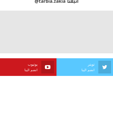
أتبعنا
@tarbia.zakia
تويتر
يوتيوب
انضم الينا
انضم الينا