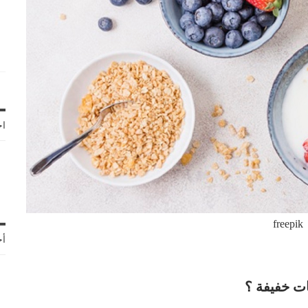
اخ
freepik
أح
ت خفيفة ؟