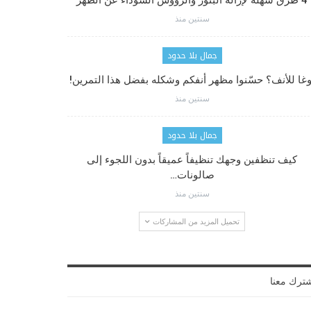
4 طرق سهلة لإزالة البثور والرؤوس السوداء عن الظهر
سنتين منذ
جمال بلا حدود
وغا للأنف؟ حسّنوا مظهر أنفكم وشكله بفضل هذا التمرين!
سنتين منذ
جمال بلا حدود
كيف تنظفين وجهك تنظيفاً عميقاً بدون اللجوء إلى
صالونات…
سنتين منذ
تحميل المزيد من المشاركات
ترك معنا