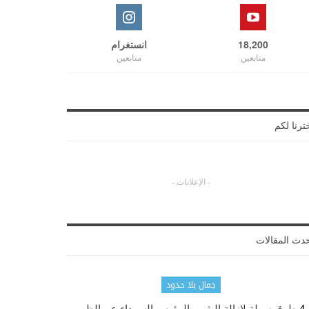
18,200
انستغرام
متابعين
متابعين
ترنا لكم
- الإعلانات -
دث المقالات
جمال بلا حدود