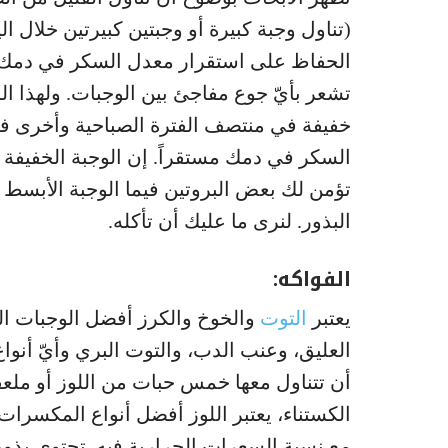
(تناول وجبة كبيرة أو وجبتين كبيرتين خلال ال
الحفاظ على استقرار معدل السكر في دمك وي
تشعر بأيّ جوع مفاجئ بين الوجبات. ولهذا ا
خفيفة في منتصف الفترة الصباحية وأخرى في
السكر في دمك مستقراً. إن الوجبة الخفيفة ا
تؤمن لك بعض البروتين فيما الوجبة الأبسط
البذور. لنرى ما عليك أن تأكله.
الفواكه:
يعتبر
التوت
والخوخ والكرز أفضل الوجبات ال
العليق، وعنب الدب، والتوت البري وأيّ أن
أن تتناول معها خمس حبات من اللوز أو ملعقة
الكستناء، يعتبر اللوز أفضل أنواع المكسرات
مع نسبة السعرات الحرارية فيه. تحتوي بذور 