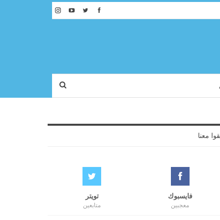
قوا معنا
فايسبوك
تويتر
معجبين
متابعين