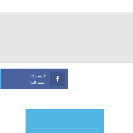
فايسبوك
انضم الينا
حول آي فراشة