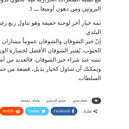
البروتين ومن دهون أوميغا ـــ 3.
ثمة خيار آخر لوجبة خفيفة وهو تناول ربع رغ
البلدي.
إنّ خبز الشوفان والشوفان عموماً ممتازان 
الحبوب، يُعتبر الشوفان الأفضل لخسارة ال
تنتبه عند شراء خبز الشوفان، فالعديد من أ
ويمكنك أن تتناول كخيار بديل، قصعة من حساء
السلطات.
طعام صحي
مرضى السكري
وجبات خفيفة
ReddIt
Twitter
Facebook
شارك