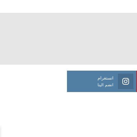
انستغرام
انضم الينا