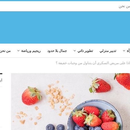
ن نحن
أة
تدبير منزلي
تطوير ذاتي
جمال بلا حدود
ريجيم ورياضة
من نحن
ذا على مريض السكري أن يتناول من وجبات خفيفة ؟
اب