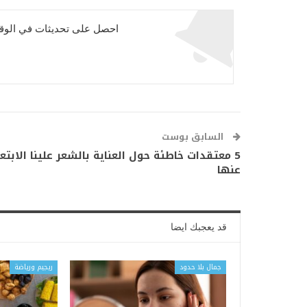
احصل على تحديثات في الوقت
السابق بوست
5 معتقدات خاطئة حول العناية بالشعر علينا الابتعا
عنها
قد يعجبك ايضا
جمال بلا حدود
ريجيم ورياضة