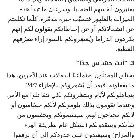
يعتبرون أنفسهم الضحايا. وسرعان ما تبدأ هذه
الميزات بالظهور فتسبّب حيرة مدمّرة. كلّما تكلمتم
عن انشغالاتكم أو عن إحباطاتكم يقولون لكم إنهم
يكرهون الدراما ويُشعِرونكم بالسوء إزاء تصرّفهم
الفظيع.
3. “أنت حسّاس جدًا”
يختلق المختلّون اجتماعيًا انفعالات عند الآخرين، هذا
ما يفعلونه. فبعد أن يُشعِروكم بالإطراء 24/7
يتجاهلونكم لأيّام وينتظرونكم لكي تتفاعلوا مع الأمر.
وعندما تقومون بذلك يلومونكم لأنكم حسّاسون أو
لأنكم محتاجون لهم. سيشتمونكم ويخفضون من
شأنكم وينتقدونكم (بشكل عام بطريقة الهزء
والمزاح) وسيعتدون على حدودكم إلى أن ترفعوا