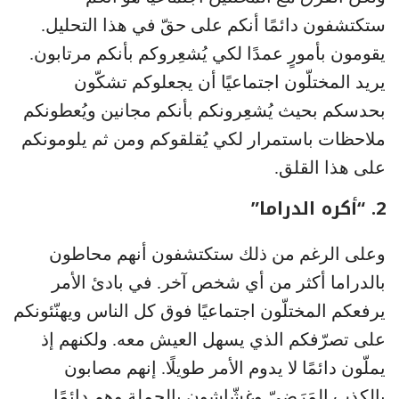
ستكتشفون دائمًا أنكم على حقّ في هذا التحليل.
يقومون بأمورٍ عمدًا لكي يُشعِروكم بأنكم مرتابون.
يريد المختلّون اجتماعيًا أن يجعلوكم تشكّون
بحدسكم بحيث يُشعِرونكم بأنكم مجانين ويُعطونكم
ملاحظات باستمرار لكي يُقلقوكم ومن ثم يلومونكم
على هذا القلق.
2. “أكره الدراما”
وعلى الرغم من ذلك ستكتشفون أنهم محاطون
بالدراما أكثر من أي شخص آخر. في بادئ الأمر
يرفعكم المختلّون اجتماعيًا فوق كل الناس ويهنّئونكم
على تصرّفكم الذي يسهل العيش معه. ولكنهم إذ
يملّون دائمًا لا يدوم الأمر طويلًا. إنهم مصابون
بالكذب المَرَضيّ وغشّاشون بالجملة وهم دائمًا