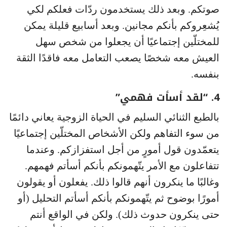
صوتكم. وبعد ذلك يستخدمون ردّات فعلكم لكي
يُشعِروكم بأنكم مجانين. وبعد أسابيع قليلة يمكن
للمختلّين إجتماعيًا أن يجعلوا من شخص سهل
العيش معه شخصًا يصعب التعامل معه فاقدًا الثقة
بنفسه.
4. “لقد أسأت فهمي”
بالطبع الثنائي السليم في الحياة الزوجية يعاني دائمًا
من سوء التفاهم ولكن الأشخاص المختلّين إجتماعيًا
يتعمّدون قول أمورٍ من أجل استفزازكم. وعندما
تتفاعلون مع الأمر يتّهمونكم بأنكم أسأتم فهمهم.
وغالبًا ما ينكرون أنهم قالوا ذلك. يفعلون أو يقولون
أمورًا بوضوح ثم يتّهمونكم بأنكم أسأتم التحليل (أو
حتى ينكرون حدوث ذلك). ولكن في الواقع أنتم