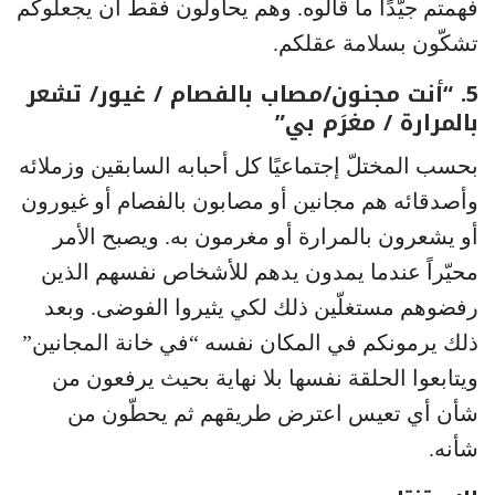
فهمتم جيّدًا ما قالوه. وهم يحاولون فقط أن يجعلوكم
تشكّون بسلامة عقلكم.
5. “أنت مجنون/مصاب بالفصام / غيور/ تشعر
بالمرارة / مغرَم بي”
بحسب المختلّ إجتماعيًا كل أحبابه السابقين وزملائه
وأصدقائه هم مجانين أو مصابون بالفصام أو غيورون
أو يشعرون بالمرارة أو مغرمون به. ويصبح الأمر
محيّراً عندما يمدون يدهم للأشخاص نفسهم الذين
رفضوهم مستغلّين ذلك لكي يثيروا الفوضى. وبعد
ذلك يرمونكم في المكان نفسه “في خانة المجانين”
ويتابعوا الحلقة نفسها بلا نهاية بحيث يرفعون من
شأن أي تعيس اعترض طريقهم ثم يحطّون من
شأنه.