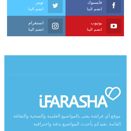
فايسبوك
تويتر
انضم الينا
انضم الينا
يوتيوب
انستغرام
انضم الينا
انضم الينا
حول آي فراشة
موقع آي فراشة يعنى بالمواضيع العلمية والصحية والثقافة
العامة. نفيدكم بأحدث المواضيع بدقة واحترافية