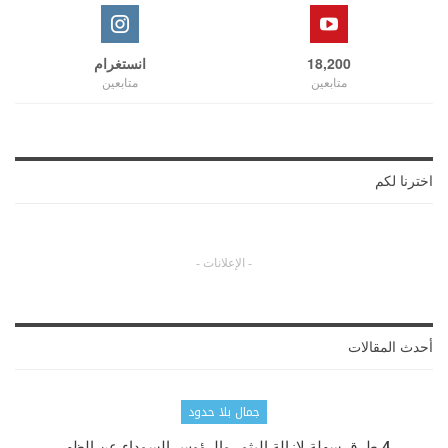
18,200
انستغرام
متابعين
متابعين
اخترنا لكم
- الإعلانات -
أحدث المقالات
جمال بلا حدود
4 طرق سهلة لإزالة البثور والرؤوس السوداء عن الظهر