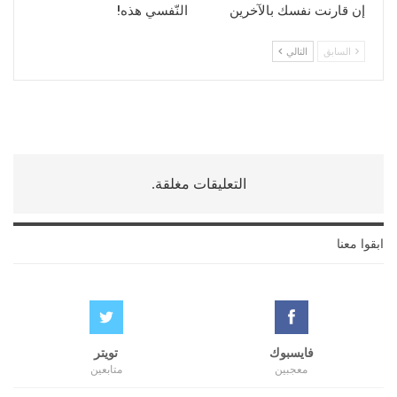
إن قارنت نفسك بالآخرين
النّفسي هذه!
السابق
التالي
التعليقات مغلقة.
ابقوا معنا
فايسبوك
تويتر
معجبين
متابعين