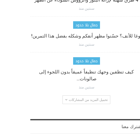
4 طرق سهلة لإزالة البثور والرؤوس السوداء عن الظهر
سنتين منذ
جمال بلا حدود
وغا للأنف؟ حسّنوا مظهر أنفكم وشكله بفضل هذا التمرين!
سنتين منذ
جمال بلا حدود
كيف تنظفين وجهك تنظيفاً عميقاً بدون اللجوء إلى
صالونات…
سنتين منذ
تحميل المزيد من المشاركات
ترك معنا