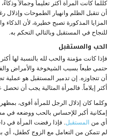
كللما كانت المرأة أكثر تعليماً وجمالاً وذكاء
أن تتقبل الظلم وانهيار الطموحات وإذلال رغبا
المزايا المذكورة تصبح خطيرة، لأن الذكاء و
للنجاح في المستقبل وبالتالي التحكم به.
الحب والمستقبل
فإذا كانت مؤمنة والحب لله بالنسبة لها أكث
حتمي طبعاً بسبب الشيخوخة والأمراض والف
أن تتجاوزه. إن تدمير المستقبل هو عملية ت
أكثر إيلاماً. فالمرأة المثالية يجب أن تحصل
وكلما كان إذلال الرجل للمرأة أقوى، بمظهره
إمكانية أكبر للإحساس بالحب ووضعه في مس
أي من
المستقبل
. فإذا رفضت المرأة في داخ
لم تتمكن من التعامل مع الزوج كطفل، أي ب