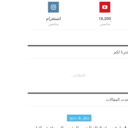
18,200
انستغرام
متابعين
متابعين
ترنا لكم
- الإعلانات -
دث المقالات
جمال بلا حدود