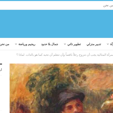
ن نحن
أة
تدبير منزلي
تطوير ذاتي
جمال بلا حدود
ريجيم ورياضة
من نحن
مرأة المثالية يجب أن تتزوج رجلاً ناقصاً وأن تتعلم أن تحبه كما هو بالذات. لماذا ؟
اب