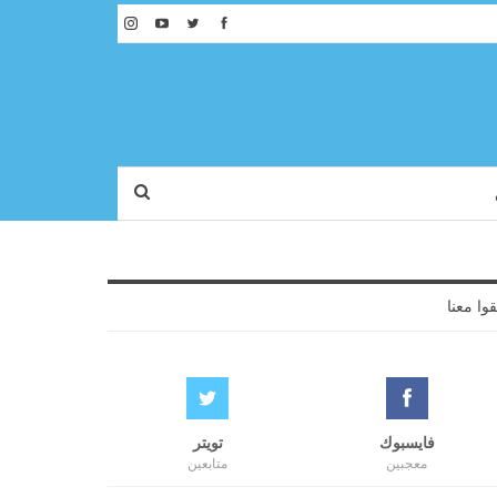
قوا معنا
فايسبوك
تويتر
معجبين
متابعين