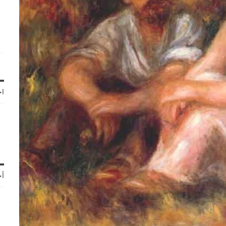
اخ
أح