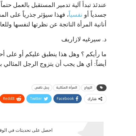
عندئذ تبدأ آلية تدمير المستقبل بالعمل حت
جسدياً أو
نفسياً
، فهذا سيؤثر جذرياً على الم
أنانية المرأة الناتجة عن نظرتها لنفسها وللعا
د. سيرغيه لازاريف
ما رأيكم ؟ وهل هذا ينطبق عليكم أو على أ
أيضاً: أي هل يجب أن يتزوج الرجل المثالي با
الزواج
المرأة المثالية
رجل ناقص
ReddIt
Twitter
Facebook
شارك
احصل على تحديثات في الوقت