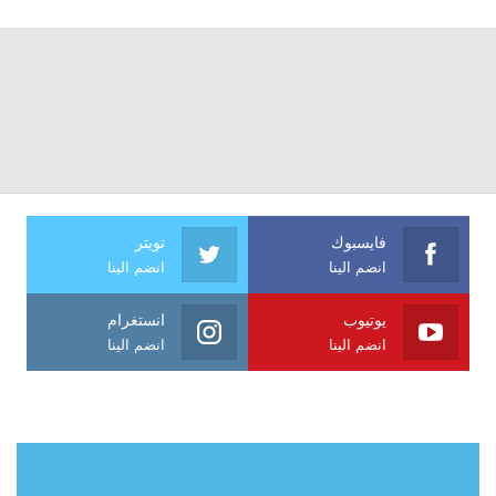
فايسبوك
تويتر
انضم الينا
انضم الينا
يوتيوب
انستغرام
انضم الينا
انضم الينا
حول آي فراشة