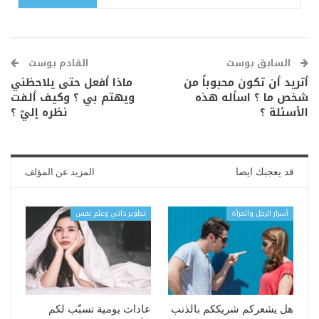
السابق بوست
القادم بوست
أتريد أن تكون محبوباً من
ماذا أفعل حتى يلاحظني
شخص ما ؟ اسأله هذه
ويهتم بي ؟ وكيف ألفت
الأسئلة ؟
نظره إليّ ؟
قد يعجبك ايضا
المزيد عن المؤلف
أسرار الرجل والمرأة
تطوير ذاتي وعلم نفس
هل يشعركم شريككم بالذنب
عادات يومية تسبّب لكم