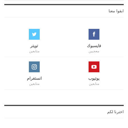
ابقوا معنا
فايسبوك
تويتر
معجبين
متابعين
يوتيوب
انستغرام
متابعين
متابعين
اخترنا لكم