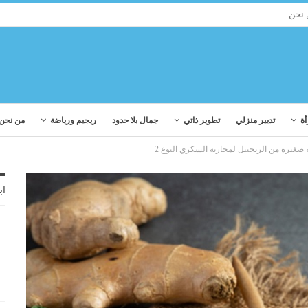
 نحن
أة
تدبير منزلي
تطوير ذاتي
جمال بلا حدود
ريجيم ورياضة
من نحن
اب