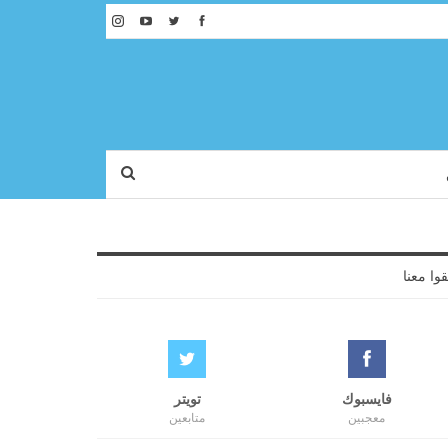
قوا معنا
فايسبوك
تويتر
معجبين
متابعين