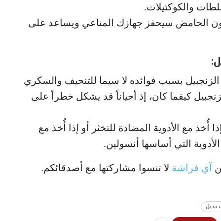
طات والكوكتيلات.
مون الحامض سيحفز جهازك المناعي ويساعد على
:
 الزنجبيل بسبب فوائده لا سيما للتنحيف والسكري
لزنجبيل كيفما كان، إذ أحياناً قد يشكل خطراً على
أُخذ مع الأدوية المضادة للتخثر أو إذا أُخذ مع
لأدوية التي أساسها أنسولين.
من
آي فراشة
لا تنسوا مشاركتها مع أصدقائكم.
بديل