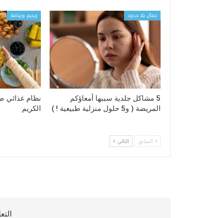
جمال بلا حدود
ريجيم ورياضة
5 مشاكل جلدية سببها أمعاؤكم
نظام غذائي 
المريضة ( و5 حلول منزلية طبيعية ! )
الكريم
السابق
التالي
التع