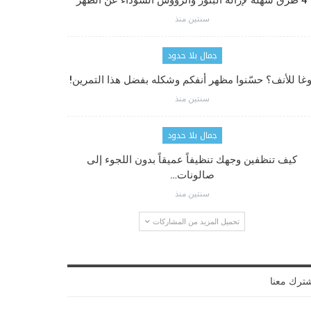
4 طرق سهلة لإزالة البثور والرؤوس السوداء عن الظهر
سنتين منذ
جمال بلا حدود
وغا للأنف؟ حسّنوا مظهر أنفكم وشكله بفضل هذا التمرين!
سنتين منذ
جمال بلا حدود
كيف تنظفين وجهك تنظيفاً عميقاً بدون اللجوء إلى
صالونات…
سنتين منذ
تحميل المزيد من المشاركات
ترك معنا