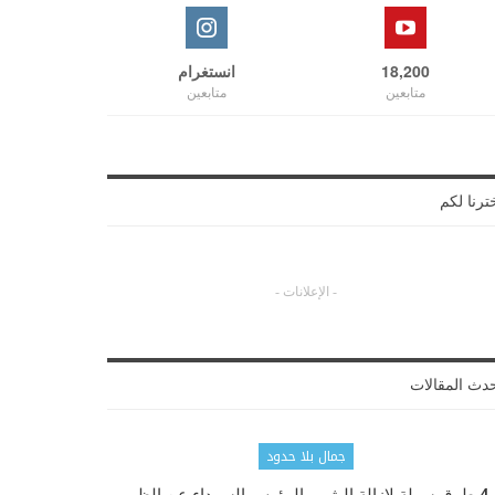
18,200
انستغرام
متابعين
متابعين
ترنا لكم
- الإعلانات -
دث المقالات
جمال بلا حدود