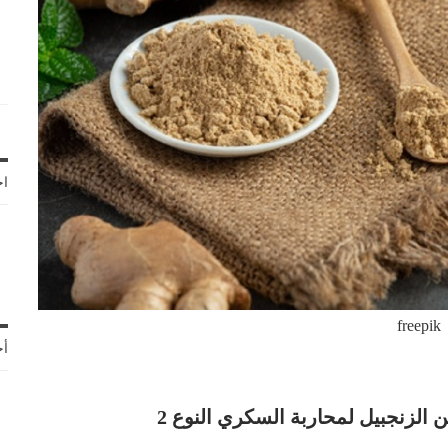
اخ
freepik
أح