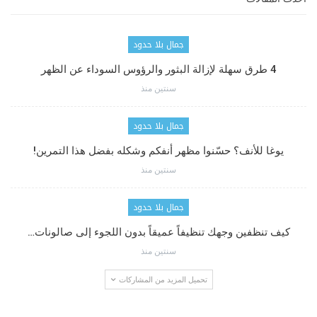
جمال بلا حدود
4 طرق سهلة لإزالة البثور والرؤوس السوداء عن الظهر
سنتين منذ
جمال بلا حدود
يوغا للأنف؟ حسّنوا مظهر أنفكم وشكله بفضل هذا التمرين!
سنتين منذ
جمال بلا حدود
كيف تنظفين وجهك تنظيفاً عميقاً بدون اللجوء إلى صالونات…
سنتين منذ
تحميل المزيد من المشاركات