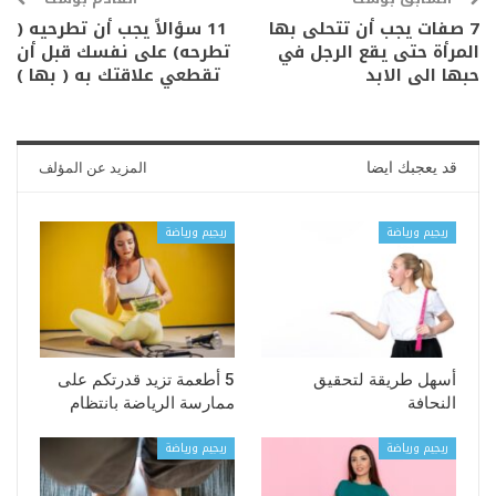
7 صفات يجب أن تتحلى بها
11 سؤالاً يجب أن تطرحيه (
المرأة حتى يقع الرجل في
تطرحه) على نفسك قبل أن
حبها الى الابد
تقطعي علاقتك به ( بها )
قد يعجبك ايضا
المزيد عن المؤلف
ريجيم ورياضة
ريجيم ورياضة
أسهل طريقة لتحقيق
5 أطعمة تزيد قدرتكم على
النحافة
ممارسة الرياضة بانتظام
ريجيم ورياضة
ريجيم ورياضة