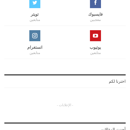
فايسبوك
تويتر
معجبين
متابعين
يوتيوب
انستغرام
متابعين
متابعين
اخترنا لكم
- الإعلانات -
أحدث المقالات