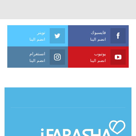
فايسبوك
تويتر
انضم الينا
انضم الينا
يوتيوب
انستغرام
انضم الينا
انضم الينا
حول آي فراشة