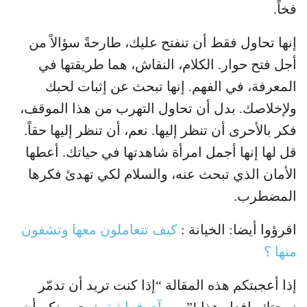
فخاً.
إنها تحاول فقط أن تنفتح عليك، طارحةً سؤالاً من
أجل فتح حوار. الكلام، النقاش، هما طريقتها في
المعرفة، في الفهم. إنها تبحث عن إثبات لحبك
ولإخلاصك. بدل أن تحاول التهرب من هذا الموقف،
فكر بالأحرى أن تنظر إليها. نعم، أن تنظر إليها حقاً.
قل لها إنها أجمل امرأة شاهدتها في حياتك. أعطها
الأمان الذي تبحث عنه، والسلام لكي تهدئ فكرها
المضطرب.
اقرؤوا أيضا: الخيانة :
كيف تتعاملون معها وتشفون
منها ؟
إذا أعجبتكم هذه المقالة “إذا كنت تريد أن تدمّر
زوجتك، افعل هذا !” من
آي فراشة
، نرجو منكم أن