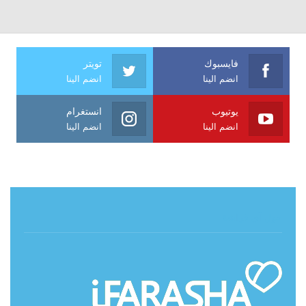
فايسبوك
تويتر
انضم الينا
انضم الينا
يوتيوب
انستغرام
انضم الينا
انضم الينا
حول آي فراشة