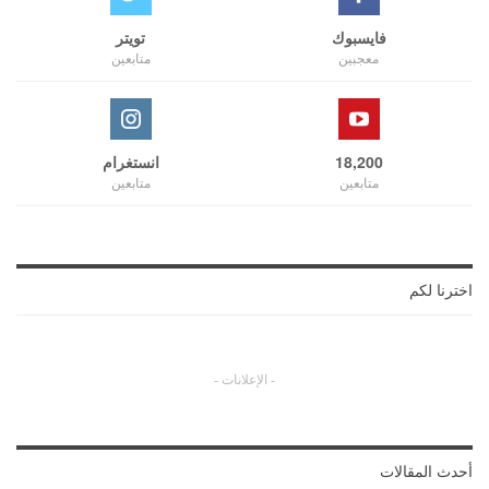
فايسبوك
تويتر
معجبين
متابعين
18,200
انستغرام
متابعين
متابعين
اخترنا لكم
- الإعلانات -
أحدث المقالات