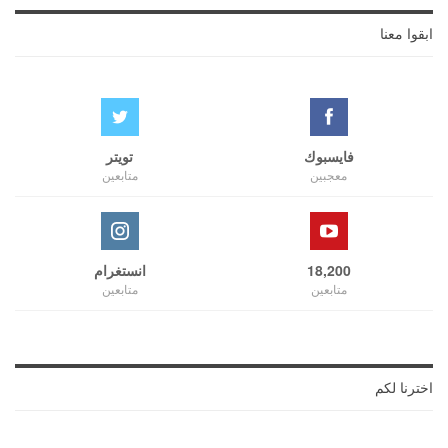
ابقوا معنا
فايسبوك
تويتر
معجبين
متابعين
18,200
انستغرام
متابعين
متابعين
اخترنا لكم