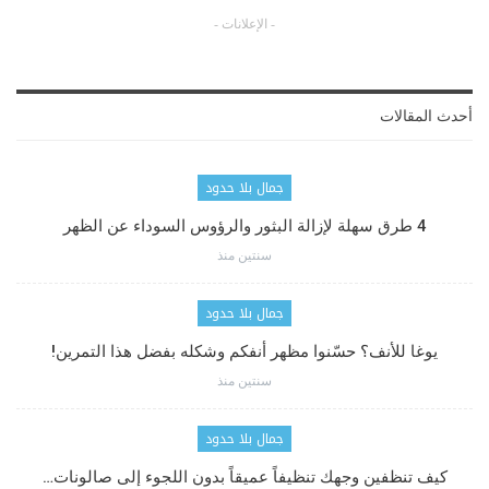
- الإعلانات -
أحدث المقالات
جمال بلا حدود
4 طرق سهلة لإزالة البثور والرؤوس السوداء عن الظهر
سنتين منذ
جمال بلا حدود
يوغا للأنف؟ حسّنوا مظهر أنفكم وشكله بفضل هذا التمرين!
سنتين منذ
جمال بلا حدود
كيف تنظفين وجهك تنظيفاً عميقاً بدون اللجوء إلى صالونات…