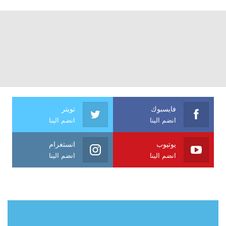
فايسبوك
تويتر
انضم الينا
انضم الينا
يوتيوب
انستغرام
انضم الينا
انضم الينا
حول آي فراشة