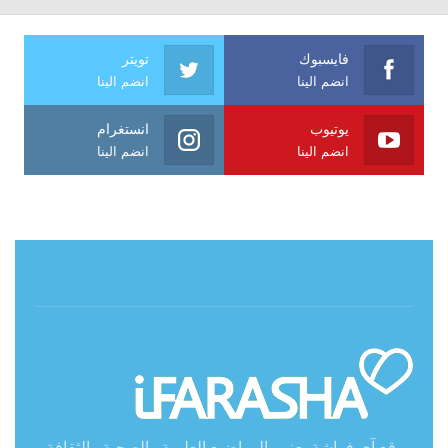
فايسبوك
تويتر
انضم الينا
انضم الينا
يوتيوب
انستغرام
انضم الينا
انضم الينا
حول آي فراشة
موقع آي فراشة يعنى بالمواضيع العلمية والصحية والثقافة