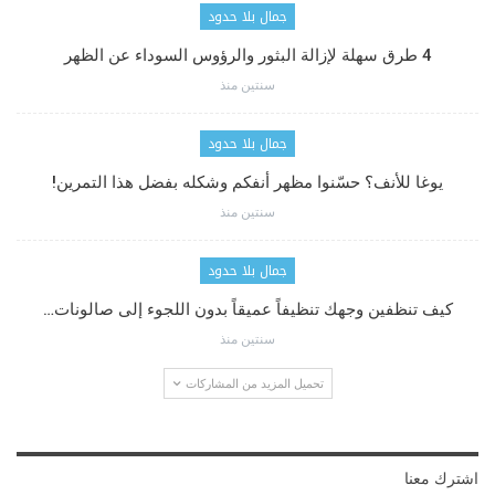
جمال بلا حدود
4 طرق سهلة لإزالة البثور والرؤوس السوداء عن الظهر
سنتين منذ
جمال بلا حدود
يوغا للأنف؟ حسّنوا مظهر أنفكم وشكله بفضل هذا التمرين!
سنتين منذ
جمال بلا حدود
كيف تنظفين وجهك تنظيفاً عميقاً بدون اللجوء إلى صالونات…
سنتين منذ
تحميل المزيد من المشاركات
اشترك معنا