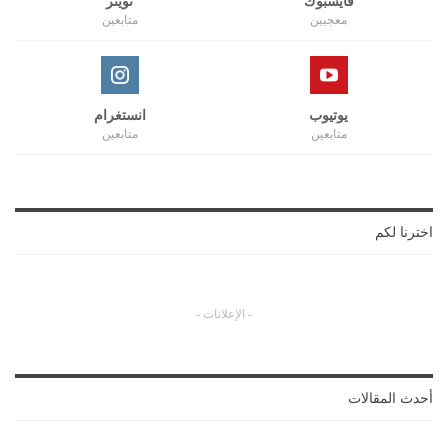
معجبين
متابعين
يوتيوب
انستغرام
متابعين
متابعين
اخترنا لكم
- الإعلانات -
أحدث المقالات