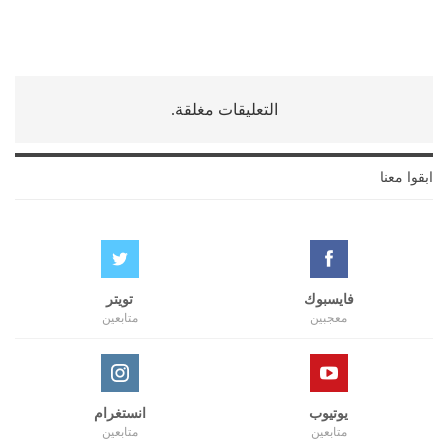
التعليقات مغلقة.
ابقوا معنا
فايسبوك
تويتر
معجبين
متابعين
يوتيوب
انستغرام
متابعين
متابعين