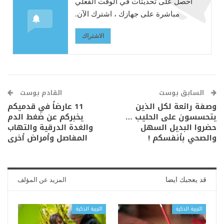
احصل على تحديثات في الوقت الفعلي
مباشرة على جهازك ، اشترك الآن.
الاشتراك
السابق بوست
القادم بوست
وصفة رائعة لكل الذين
11 عارضاً في قدميكم
يتحسسون على الحليب …
يخبركم عن ضغط الدم
حضروا البديل السهل
والغدة الدرقية والتهاب
والصحي بأنفسكم !
المفاصل وأمراض أخرى
قد يعجبك ايضا
المزيد عن المؤلف
التربية الذكية
التربية الذكية