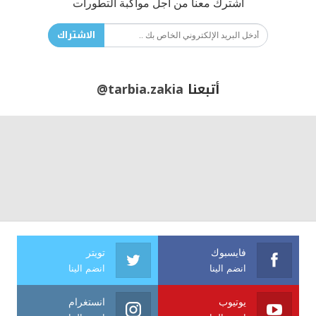
اشترك معنا من أجل مواكبة التطورات
الاشتراك
أتبعنا
@tarbia.zakia
فايسبوك
تويتر
انضم الينا
انضم الينا
يوتيوب
انستغرام