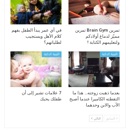
تمرين Brain Gym تمرين
في أي عمر يبدأ الطفل بفهم
مميّز لدماغ أولادكم
كلام الأهل ويستجيب
ولتعليمهم الكتابة !
لطلباتهم؟
التربية الذكية
التربية الذكية
بعدما ذهبت زوجته… هذا ما
7 علامات تشير إلى أن
التقطته الكاميرا عندما أصبح
طفلك يحبك
الأب والابن وحدهما
السابق
التالي