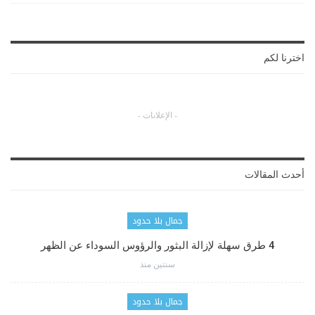
اخترنا لكم
- الإعلانات -
أحدث المقالات
جمال بلا حدود
4 طرق سهلة لإزالة البثور والرؤوس السوداء عن الظهر
سنتين منذ
جمال بلا حدود