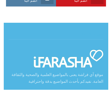
انضم الينا
انضم الينا
حول آي فراشة
موقع آي فراشة يعنى بالمواضيع العلمية والصحية والثقافة
العامة. نفيدكم بأحدث المواضيع بدقة واحترافية