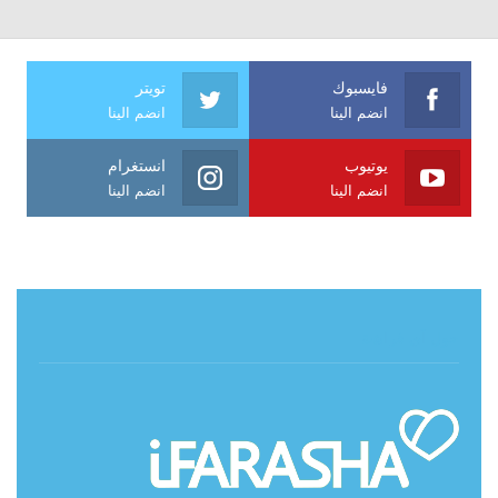
فايسبوك
تويتر
انضم الينا
انضم الينا
يوتيوب
انستغرام
انضم الينا
انضم الينا
حول آي فراشة