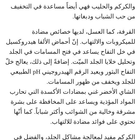
والكركم والحليب فهي أيضاً مساعدة في التخفيف
من حب الشباب ودبغاتها.
القرفة، كما العسل، لديها خصائص مضادة
للميكروبات والالتهاب. إنّ أحماض الألفا هيدروكسيل
في خل التفاح يساعد في فتح المسامات في الجلد
وتحليل خلايا الجلد الميّت. إضافةً إلى ذلك، يعالج خلّ
التفاح البثور ويعيد الرقم الهيدروجيني pH الطبيعي
للجلد ويخفف من ظهور المسامات.
الشاي الأخضر غني بمضادات الأكسدة التي تحارب
المواد المؤذية ويساعد على المخافظة على بشرة
مشرقة وخالية من الشوائب وأكثر شباباً. كما أنّها
تحتوي على فوائد مضادة للالتهاب.
الكركم مفيد لمعالجة مشاكل الجلد، والفضل في