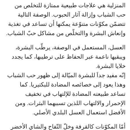
المنزلية هي علاجات طبيعية ممتازة للتخلص من
حب الشباب وإزالة آثار الحبوب. الوصفة التالية
تتضمّن مكوّنات متنوّعة يمكنها أن تساعد في تغذية
وإنعاش البشرة واالتخلّص من مشاكل حبّ الشباب.
العسل، المستعمل في الوصفة، يرطّب البشرة،
ويبقيها ناعمة عبر الحفاظ على ترطيبها، كما يجدد
خلايا البشرة.
إنّه مفيد جداَ للبشرة الميّالة إلى ظهور حب الشباب
وهذا يعود إلى خصائصه المضادة للبكتيريا. كما
تساعد طبيعته المضادة للإلتهاب في تخفيف
الإحمرار والالتهاب اللذين تسببهما البثرات. ومن
الأفضل استعمال العسل البلدي الأصلي.
أمّا المكوّنات كالقرفة وخلّ التّفاح والشاي الأخضر