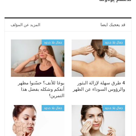
قد يعجبك ايضا
المزيد عن المؤلف
جمال بلا حدود
جمال بلا حدود
4 طرق سهلة لإزالة البثور
يوغا للأنف؟ حسّنوا مظهر
والرؤوس السوداء عن الظهر
أنفكم وشكله بفضل هذا
التمرين!
جمال بلا حدود
جمال بلا حدود