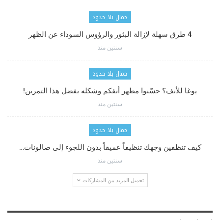
جمال بلا حدود
4 طرق سهلة لإزالة البثور والرؤوس السوداء عن الظهر
سنتين منذ
جمال بلا حدود
يوغا للأنف؟ حسّنوا مظهر أنفكم وشكله بفضل هذا التمرين!
سنتين منذ
جمال بلا حدود
كيف تنظفين وجهك تنظيفاً عميقاً بدون اللجوء إلى صالونات…
سنتين منذ
تحميل المزيد من المشاركات