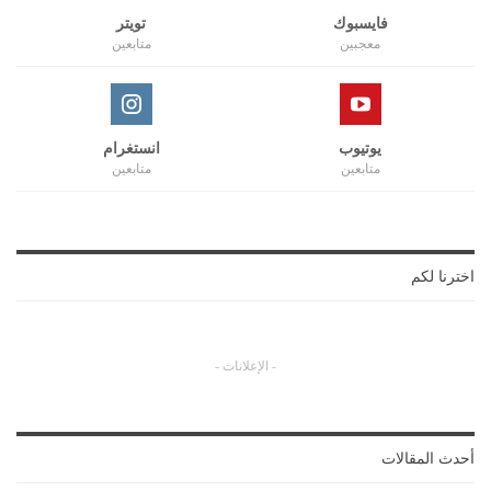
فايسبوك
تويتر
معجبين
متابعين
يوتيوب
انستغرام
متابعين
متابعين
اخترنا لكم
- الإعلانات -
أحدث المقالات