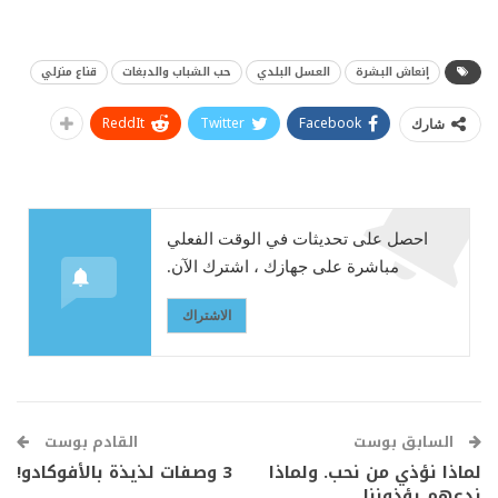
إنعاش البشرة
العسل البلدي
حب الشباب والدبغات
قناع منزلي
ReddIt
Twitter
Facebook
شارك
احصل على تحديثات في الوقت الفعلي
مباشرة على جهازك ، اشترك الآن.
الاشتراك
السابق بوست
القادم بوست
لماذا نؤذي من نحب. ولماذا
3 وصفات لذيذة بالأفوكادو!
ندعهم يؤذوننا