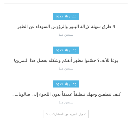
جمال بلا حدود
4 طرق سهلة لإزالة البثور والرؤوس السوداء عن الظهر
سنتين منذ
جمال بلا حدود
يوغا للأنف؟ حسّنوا مظهر أنفكم وشكله بفضل هذا التمرين!
سنتين منذ
جمال بلا حدود
كيف تنظفين وجهك تنظيفاً عميقاً بدون اللجوء إلى صالونات…
سنتين منذ
تحميل المزيد من المشاركات