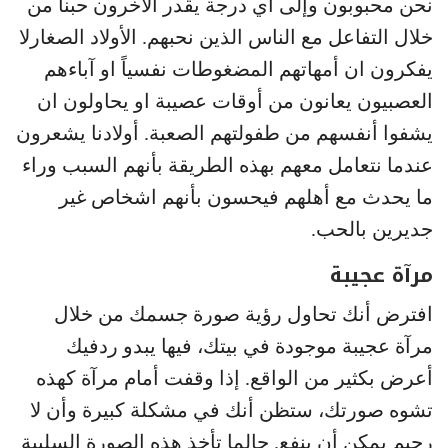
نحن محبوبون وإلى أي درجة يقدر الآخرون حبنا من
خلال التفاعل مع الناس الذين نحبهم. الأولاد الصغارلا
يفكرون ان أمهاتهم المضغوطات نفسياً او آباءهم
العصبيون يعانون من أوقات عصيبة او يحاولون ان
يشفوا أنفسهم من طفولتهم الصعبة. أولادنا يشعرون
عندما نتعامل معهم بهذه الطريقة بأنهم السبب وراء
ما يحدث مع أهلهم فيحسون بأنهم اشخاص غير
جديرين بالحب.
مرآة عجيبة
افترض أنك تحاول رؤية صورة جسمك من خلال
مرآة عجيبة موجودة في بيتك، فيها يبدو ردفيك
أعرض بكثير من الواقع. إذا وقفت أمام مرآة كهذه
تشوه صورتك، ستظن أنك في مشكلة كبيرة وأن لا
رجيم يمكن أن ينفع. حالما تأخذ هذه الصورة السلبية