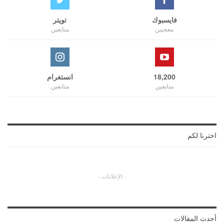
فايسبوك
تويتر
معجبين
متابعين
18,200
انستغرام
متابعين
متابعين
اخترنا لكم
- الإعلانات -
أحدث المقالات