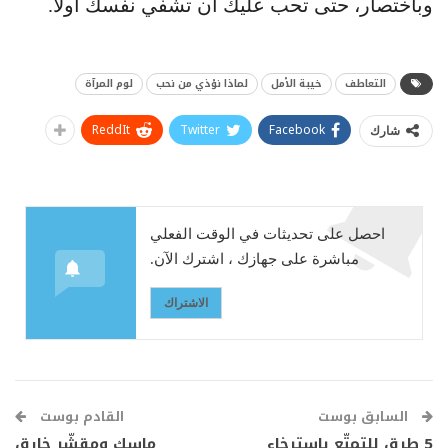
وباختصار، حتى تحب عليك أن تشفي نفسك أولا.
التعاطف
خيبة الأمل
لماذا نؤذي من نحب
لوم المرآة
ReddIt
Twitter
Facebook
شارك
احصل على تحديثات في الوقت الفعلي
مباشرة على جهازك ، اشترك الآن.
الاشتراك
السابق بوست
القادم بوست
5 طرق للتمتّع باسترخاء
ماسك ومقشّر خارق