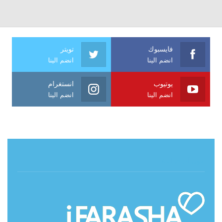
فايسبوك
تويتر
انضم الينا
انضم الينا
يوتيوب
انستغرام
انضم الينا
انضم الينا
حول آي فراشة