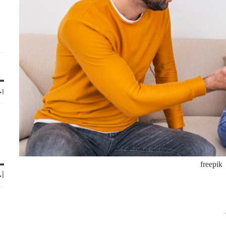
اخ
freepik
أح