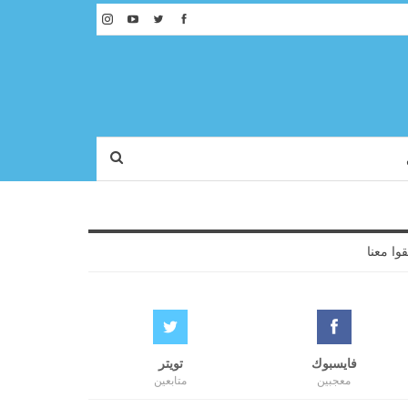
قوا معنا
فايسبوك
تويتر
معجبين
متابعين