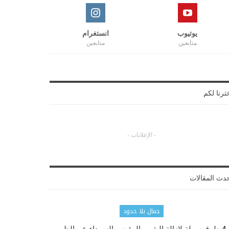
يوتيوب
انستغرام
متابعين
متابعين
ترنا لكم
- الإعلانات -
دث المقالات
جمال بلا حدود