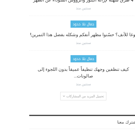
4 طرق سهلة لإزالة البثور والرؤوس السوداء عن الظهر
سنتين منذ
جمال بلا حدود
وغا للأنف؟ حسّنوا مظهر أنفكم وشكله بفضل هذا التمرين!
سنتين منذ
جمال بلا حدود
كيف تنظفين وجهك تنظيفاً عميقاً بدون اللجوء إلى
صالونات…
سنتين منذ
تحميل المزيد من المشاركات
ترك معنا