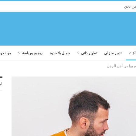
ن نحن
أة
تدبير منزلي
تطوير ذاتي
جمال بلا حدود
ريجيم ورياضة
من نحن
اب