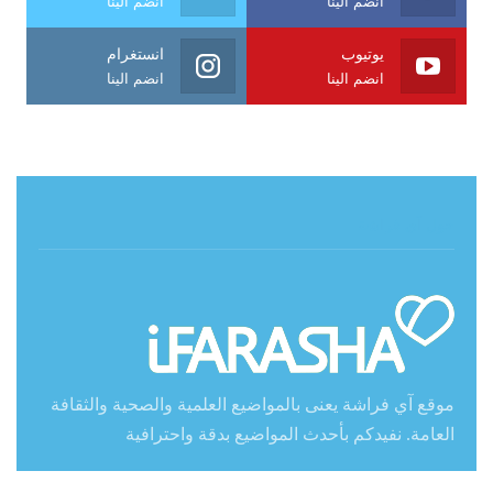
انضم الينا
انضم الينا
يوتيوب
انستغرام
انضم الينا
انضم الينا
حول آي فراشة
موقع آي فراشة يعنى بالمواضيع العلمية والصحية والثقافة
العامة. نفيدكم بأحدث المواضيع بدقة واحترافية