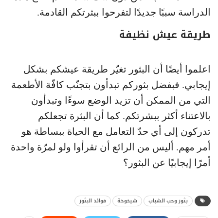
الدراسة سببًا جديدًا لتفرحوا ببثرتكم القادمة.
طريقة عيش نظيفة
اعلموا أيضًا أن البثور تغيّر طريقة عيشكم بشكل
إيجابي. فبفضل بثوركم تبدأون بتجنّب كافّة الأطعمة
التي من الممكن أن تزيد الوضع سوءًا وتبدأون
بالاعتناء أكثر ببشرتكم. كما أن البثرة تجعلكم
تدركون إلى أي حدّ التعامل مع الحياة ببساطة هو
أمر مهم. أليس من الرائع أن تقرأوا ولو لمرّة واحدة
أمرًا إيجابيًا عن البثور؟
بثور وحب الشباب
شيخوخة
فوائد البثور