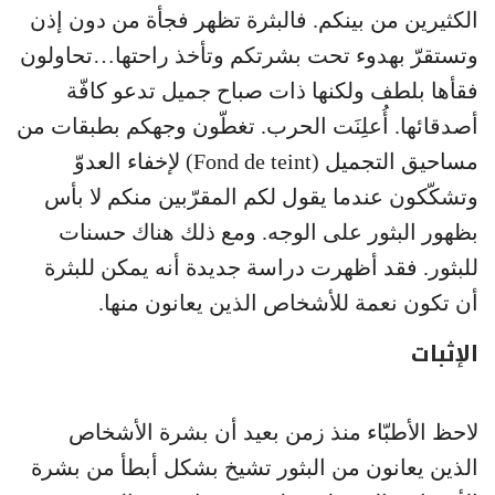
الكثيرين من بينكم. فالبثرة تظهر فجأة من دون إذن
وتستقرّ بهدوء تحت بشرتكم وتأخذ راحتها…تحاولون
فقأها بلطف ولكنها ذات صباح جميل تدعو كافّة
أصدقائها. أُعلِنَت الحرب. تغطّون وجهكم بطبقات من
مساحيق التجميل (Fond de teint) لإخفاء العدوّ
وتشكّكون عندما يقول لكم المقرّبين منكم لا بأس
بظهور البثور على الوجه. ومع ذلك هناك حسنات
للبثور. فقد أظهرت دراسة جديدة أنه يمكن للبثرة
أن تكون نعمة للأشخاص الذين يعانون منها.
الإثبات
لاحظ الأطبّاء منذ زمن بعيد أن بشرة الأشخاص
الذين يعانون من البثور تشيخ بشكل أبطأ من بشرة