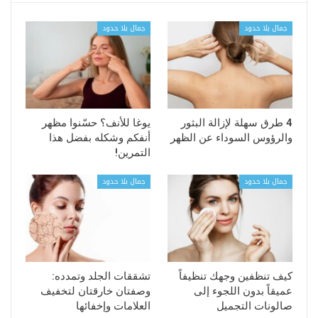
جمال بلا حدود
جمال بلا حدود
4 طرق سهلة لإزالة البثور
يوغا للأنف؟ حسّنوا مظهر
والرؤوس السوداء عن الظهر
أنفكم وشكله بفضل هذا
التمرين!
جمال بلا حدود
جمال بلا حدود
كيف تنظفين وجهك تنظيفاً
تشققات الجلد وتمدده:
عميقاً بدون اللجوء إلى
وصفتان خارقتان لتخفيف
صالونات التجميل
العلامات وإخفائها