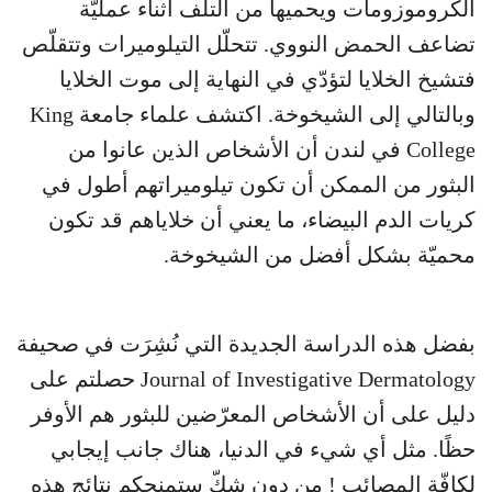
الكروموزومات ويحميها من التلف أثناء عمليّة
تضاعف الحمض النووي. تتحلّل التيلوميرات وتتقلّص
فتشيخ الخلايا لتؤدّي في النهاية إلى موت الخلايا
وبالتالي إلى الشيخوخة. اكتشف علماء جامعة King
College في لندن أن الأشخاص الذين عانوا من
البثور من الممكن أن تكون تيلوميراتهم أطول في
كريات الدم البيضاء، ما يعني أن خلاياهم قد تكون
محميّة بشكل أفضل من الشيخوخة.
بفضل هذه الدراسة الجديدة التي نُشِرَت في صحيفة
Journal of Investigative Dermatology حصلتم على
دليل على أن الأشخاص المعرّضين للبثور هم الأوفر
حظًا. مثل أي شيء في الدنيا، هناك جانب إيجابي
لكافّة المصائب ! من دون شكّ ستمنحكم نتائج هذه