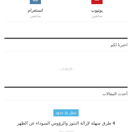
يوتيوب
انستغرام
متابعين
متابعين
اخترنا لكم
- الإعلانات -
أحدث المقالات
جمال بلا حدود
4 طرق سهلة لإزالة البثور والرؤوس السوداء عن الظهر
سنتين منذ