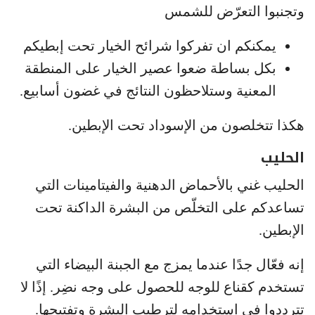
وتجنبوا التعرّض للشمس
يمكنكم ان تفركوا شرائح الخيار تحت إبطيكم
بكل بساطة ضعوا عصير الخيار على المنطقة
المعنية وستلاحظون النتائج في غضون أسابيع.
هكذا تتخلصون من الإسوداد تحت الإبطين.
الحليب
الحليب غني بالأحماض الدهنية والفيتامينات التي
تساعدكم على التخلّص من البشرة الداكنة تحت
الإبطين.
إنه فعّال جدًا عندما يمزج مع الجبنة البيضاء التي
تستخدم كقناع للوجه للحصول على وجه نضِر. إذًا لا
تترددوا في استخدامه لترطيب البشرة وتفتيحها.