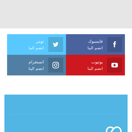
فايسبوك
تويتر
انضم الينا
انضم الينا
يوتيوب
انستغرام
انضم الينا
انضم الينا
حول آي فراشة