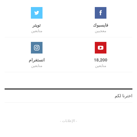
فايسبوك
تويتر
معجبين
متابعين
18,200
انستغرام
متابعين
متابعين
اخترنا لكم
- الإعلانات -