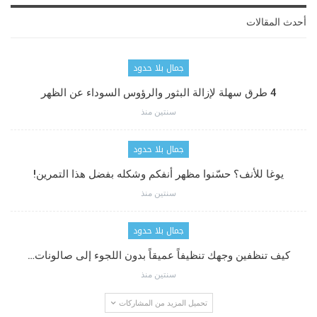
أحدث المقالات
جمال بلا حدود
4 طرق سهلة لإزالة البثور والرؤوس السوداء عن الظهر
سنتين منذ
جمال بلا حدود
يوغا للأنف؟ حسّنوا مظهر أنفكم وشكله بفضل هذا التمرين!
سنتين منذ
جمال بلا حدود
كيف تنظفين وجهك تنظيفاً عميقاً بدون اللجوء إلى صالونات…
سنتين منذ
تحميل المزيد من المشاركات