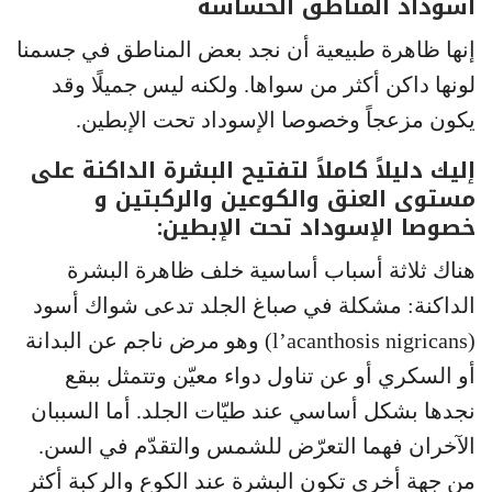
اسوداد المناطق الحساسة
إنها ظاهرة طبيعية أن نجد بعض المناطق في جسمنا
لونها داكن أكثر من سواها. ولكنه ليس جميلًا وقد
يكون مزعجاً وخصوصا الإسوداد تحت الإبطين.
إليك دليلاً كاملاً لتفتيح البشرة الداكنة على
مستوى العنق والكوعين والركبتين و
خصوصا الإسوداد تحت الإبطين:
هناك ثلاثة أسباب أساسية خلف ظاهرة البشرة
الداكنة: مشكلة في صباغ الجلد تدعى شواك أسود
(l’acanthosis nigricans) وهو مرض ناجم عن البدانة
أو السكري أو عن تناول دواء معيّن وتتمثل ببقع
نجدها بشكل أساسي عند طيّات الجلد. أما السببان
الآخران فهما التعرّض للشمس والتقدّم في السن.
من جهة أخرى تكون البشرة عند الكوع والركبة أكثر