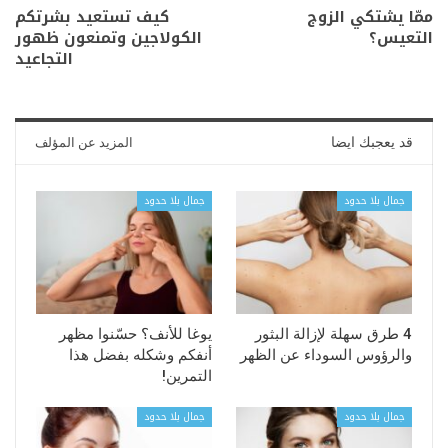
ممّا يشتكي الزوج
كيف تستعيد بشرتكم
التعيس؟
الكولاجين وتمنعون ظهور
التجاعيد
قد يعجبك ايضا
المزيد عن المؤلف
جمال بلا حدود
جمال بلا حدود
4 طرق سهلة لإزالة البثور
يوغا للأنف؟ حسّنوا مظهر
والرؤوس السوداء عن الظهر
أنفكم وشكله بفضل هذا
التمرين!
جمال بلا حدود
جمال بلا حدود