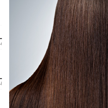
اخ
أح