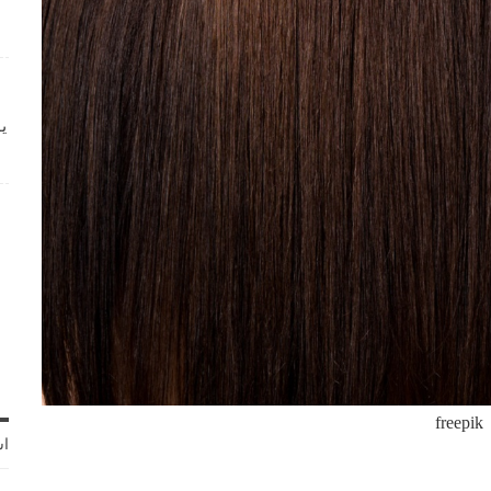
ي
freepik
اش