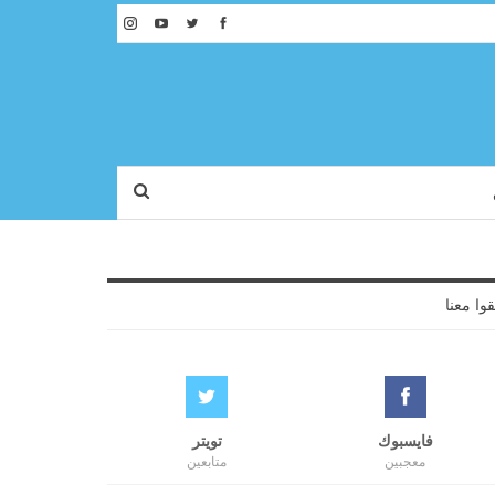
قوا معنا
فايسبوك
تويتر
معجبين
متابعين