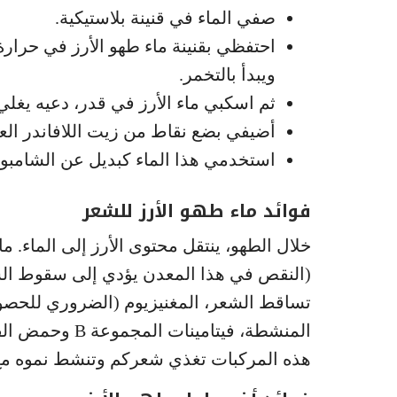
صفي الماء في قنينة بلاستيكية.
احتفظي بقنينة ماء طهو الأرز في حرارة
ويبدأ بالتخمر.
ثم اسكبي ماء الأرز في قدر، دعيه يغلي على النار مدة 10 
أضيفي بضع نقاط من زيت اللافاندر الع
استخدمي هذا الماء كبديل عن الشامبو 
فوائد ماء طهو الأرز للشعر
خلال الطهو، ينتقل محتوى الأرز إلى الماء. ما
(النقص في هذا المعدن يؤدي إلى سقوط الشع
تساقط الشعر، المغنيزيوم (الضروري للحصو
المنشطة، فيتامي
هذه المركبات تغذي شعركم وتنشط نموه مع إ