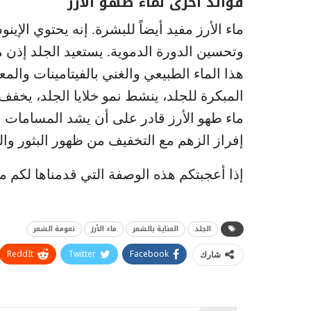
فوائد أخرى لماء طهو الأرز
ماء الأرز مفيد أيضاً للبشرة. إنه يحتوي الإي
وتحسين الدورة الدموية. يستعيد الجلد إذن مر
هذا الماء الطبيعي والغني بالفيتامينات وا
المبكرة للجلد، ينشط نمو خلايا الجلد، يخفف 
ماء طهو الأرز قادر على أن يشد المسامات ا
إفراز الزهم مع التخفيف من ظهور البثور وال
إذا أعجبتكم هذه الوصفة التي قدمناها لكم 
الجلد
العناية بالشعر
ماء الأرز
نعومة الشعر
ReddIt
Twitter
Facebook
شارك