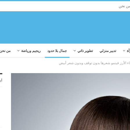
ن نحن
أة
تدبير منزلي
تطوير ذاتي
جمال بلا حدود
ريجيم ورياضة
من نحن
ء الأرز فينمو شعرها بدون توقف وبدون شعر أبيض
اب