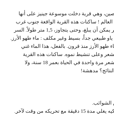
لصين، وهي قرية دخلت موسوعة جينيز على أنها
العالم ! ساكنات هذه القرية الواقعة جنوب غرب
الصين، في مقاطعة جوانجكسين، لديهن شعر يمكن أن يبلغ، وحتى يتجاوز، 1,5 متر طولاً. السر
 ياو طبيعي جداً، بسيط وغير مكلف : ماء طهو الأرز.
طهو الأرز منذ قرون. بالفعل، هذا الماء غني
شعر وعلى تنشيط نموه. ساكنات هذه القرية
الصينية لديهن تقليد قديم يرتكز على قص الشعر مرة واحدة في الحياة بعمر 18 سنة، ولا
لنتائج؟ مدهشة!
ن الشوائب.
 تحريكه من وقت لآخر.