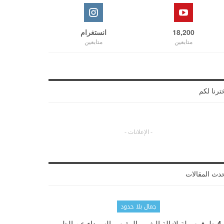
18,200
انستغرام
متابعين
متابعين
ترنا لكم
- الإعلانات -
دث المقالات
جمال بلا حدود