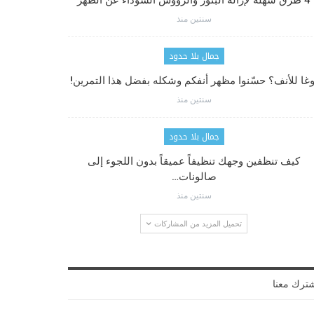
4 طرق سهلة لإزالة البثور والرؤوس السوداء عن الظهر
سنتين منذ
جمال بلا حدود
وغا للأنف؟ حسّنوا مظهر أنفكم وشكله بفضل هذا التمرين!
سنتين منذ
جمال بلا حدود
كيف تنظفين وجهك تنظيفاً عميقاً بدون اللجوء إلى
صالونات…
سنتين منذ
تحميل المزيد من المشاركات
ترك معنا