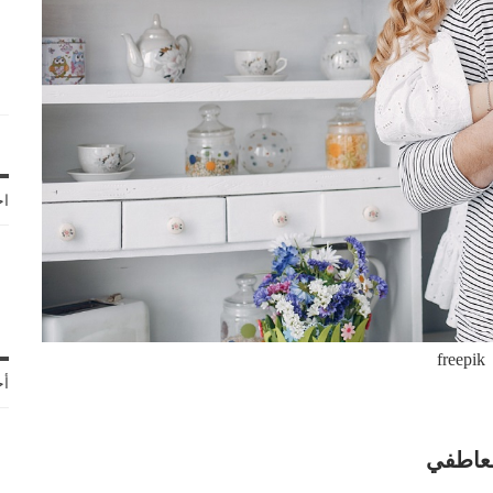
اخ
freepik
أح