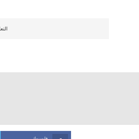
التع
فايسبوك