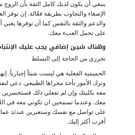
ينبغي أن يكون لديك كامل الثقة بأن الزوج س
الإصغاء والتجاوب بطريقة فعّالة. إن توفر ا
والدعم والثقة بالنفس كما أن توفرها يعني
على تحمل العبء معك.
وهناك شيئ إضافي يجب عليك الإنتباه إ
تحرري من الحاجة إلى التسلط
الحميمية الفعلية هي ليست شيئاً إجبارياً. إ
وترك الأمور تأخذ مجراها الطبيعي. دعي لنفس
معه بكليتك وإن لم تفعلي ذلك فستخسرين الف
معك. وعندما تسمحين ان تكوني معه في الل
على تواصل مع نفسك وستعبرين عندئذ عما يج
أقرب أكثر إليك.