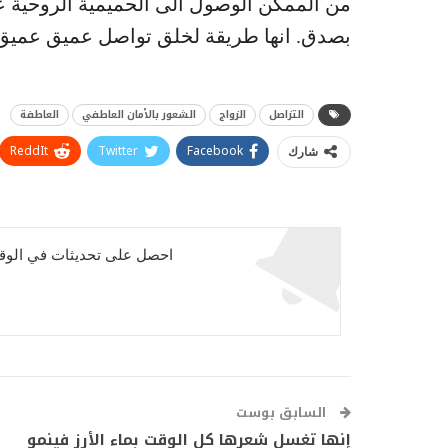
من الممكن الوصول الى الحميمية الروحية عن
بصدق. انها طريقة لخلق تواصل عميق عميق و
التزاصل
الزواج
الشعور بالأمان العاطفي
العاطفة
ReddIt
Twitter
Facebook
شارك
احصل على تحديثات في الوقت
السابق بوست
إنها تغسل شعرها كل الوقت بماء الأرز فينمو