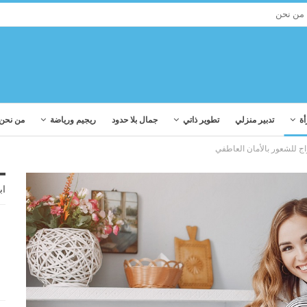
من نحن
أة
تدبير منزلي
تطوير ذاتي
جمال بلا حدود
ريجيم ورياضة
من نحن
اب