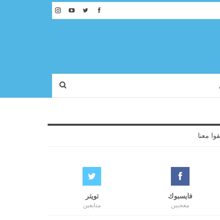
قوا معنا
فايسبوك
تويتر
معجبين
متابعين