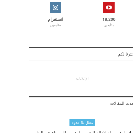
18,200
انستغرام
متابعين
متابعين
ترنا لكم
- الإعلانات -
دث المقالات
جمال بلا حدود