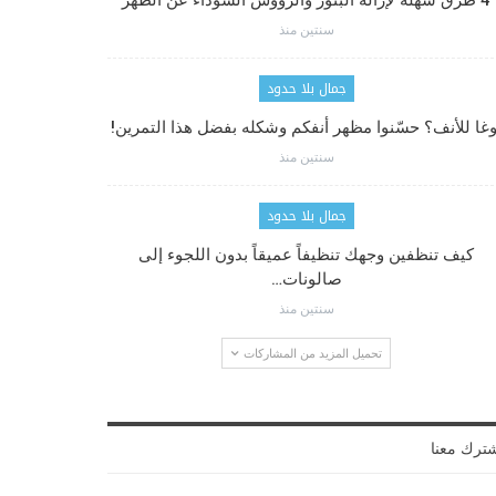
4 طرق سهلة لإزالة البثور والرؤوس السوداء عن الظهر
سنتين منذ
جمال بلا حدود
وغا للأنف؟ حسّنوا مظهر أنفكم وشكله بفضل هذا التمرين!
سنتين منذ
جمال بلا حدود
كيف تنظفين وجهك تنظيفاً عميقاً بدون اللجوء إلى
صالونات…
سنتين منذ
تحميل المزيد من المشاركات
ترك معنا