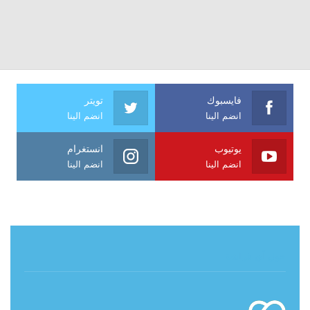
فايسبوك
تويتر
انضم الينا
انضم الينا
يوتيوب
انستغرام
انضم الينا
انضم الينا
حول آي فراشة