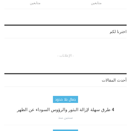
متابعين
متابعين
اخترنا لكم
- الإعلانات -
أحدث المقالات
جمال بلا حدود
4 طرق سهلة لإزالة البثور والرؤوس السوداء عن الظهر
سنتين منذ