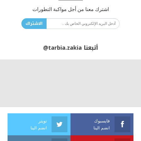
اشترك معنا من أجل مواكبة التطورات
الاشتراك
أتبعنا
@tarbia.zakia
فايسبوك
تويتر
انضم الينا
انضم الينا