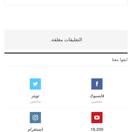
التعليقات مغلقة.
ابقوا معنا
فايسبوك
تويتر
معجبين
متابعين
18,200
انستغرام