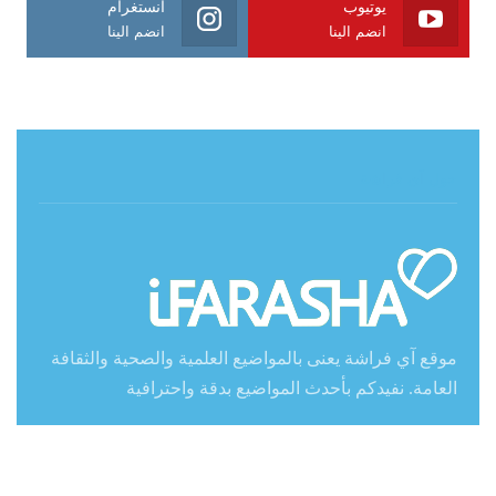
يوتيوب
انستغرام
انضم الينا
انضم الينا
حول آي فراشة
موقع آي فراشة يعنى بالمواضيع العلمية والصحية والثقافة
العامة. نفيدكم بأحدث المواضيع بدقة واحترافية