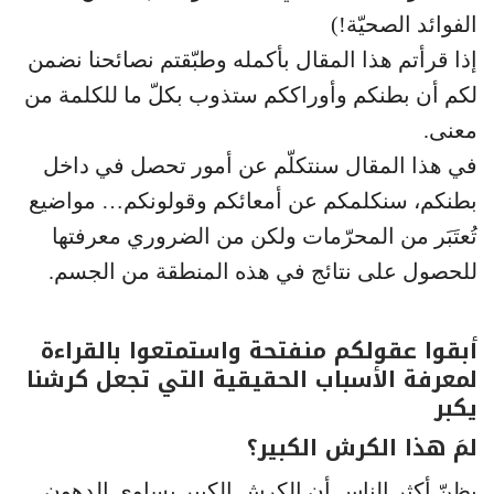
الفوائد الصحيّة!)
إذا قرأتم هذا المقال بأكمله وطبّقتم نصائحنا نضمن
لكم أن بطنكم وأوراككم ستذوب بكلّ ما للكلمة من
معنى.
في هذا المقال سنتكلّم عن أمور تحصل في داخل
بطنكم، سنكلمكم عن أمعائكم وقولونكم… مواضيع
تُعتَبَر من المحرّمات ولكن من الضروري معرفتها
للحصول على نتائج في هذه المنطقة من الجسم.
أبقوا عقولكم منفتحة واستمتعوا بالقراءة
لمعرفة الأسباب الحقيقية التي تجعل كرشنا
يكبر
لمَ هذا الكرش الكبير؟
يظنّ أكثر الناس أن الكرش الكبير يساوي الدهون