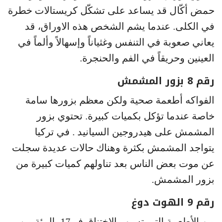
حمض أكّال قد يساعد على تشكّل كريستالات خطرة
في الكلى. عندما يشم الشخص هذه الاوراق، قد
يعاني صعوبة في التنفس وغثياناً وإسهالاً وألماً في
العينين وحريقاً في الفم والحنجرة.
رقم 8 بزور المشمش
الفواكه أطعمة صحية ولكن معظم بزورها سامة
خاصة عندما تؤكل بكميات كبيرة. تحتوي بزور
المشمش على هيدروجين السيانيد . في تركيا
يتواجد المشمش بكثرة وهناك حالات عديدة سجلت
عن موت بعض الناس بعد تناولهم كميات كبيرة من
بزور المشمش.
رقم 9 الهوت دوغ
من الأطعمة التي تسبب الاختناق ف 17 بالمئة من