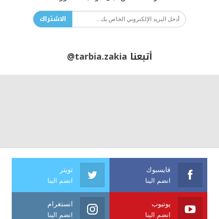
الاشتراك
أتبعنا
@tarbia.zakia
فايسبوك
تويتر
انضم الينا
انضم الينا
يوتيوب
انستغرام
انضم الينا
انضم الينا