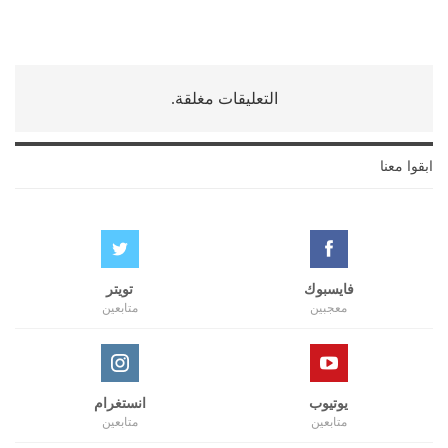
التعليقات مغلقة.
ابقوا معنا
فايسبوك
تويتر
معجبين
متابعين
يوتيوب
انستغرام
متابعين
متابعين