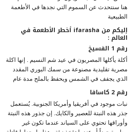
هنا سنتحدث عن السموم التي نجدها في الأطعمة
الطبيعية
إليكم من ifarasha أخطر الأطعمة في
العالم :
رقم 1 الفسيخ
أكلة يأكلها المصريون في عيد شم النسيم . إنها اكلة
مصرية تقليدية مصنوعة من سمك البوري المقدد
الذي يجفف في الشمس ويحفظ بالملح مدة عام
رقم 2 كاسافا
نبات موجود في أفريقيا وأمريكا الجنوبية. يُستعمل
جذر هذه النبتة للعصير والكايك. إن جذور هذه النبتة
وأوراقها تحتوي على السياند عندما تكون غير
مطهوة جيداً أو عندما تؤخذ نيئة وهذا ما يجعلها قاتلة.