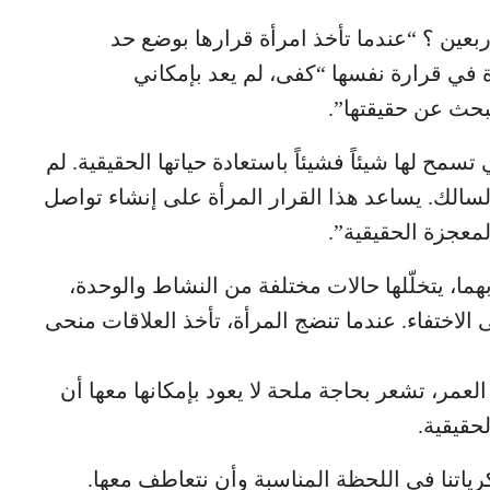
بعين ؟ “عندما تأخذ امرأة قرارها بوضع حد
 في قرارة نفسها “كفى، لم يعد بإمكاني
بحث عن حقيقتها”.
تسمح لها شيئاً فشيئاً باستعادة حياتها الحقيقية. لم
سالك. يساعد هذا القرار المرأة على إنشاء تواصل
معجزة الحقيقية”.
، يتخلّلها حالات مختلفة من النشاط والوحدة،
 الاختفاء. عندما تنضج المرأة، تأخذ العلاقات منحى
كّد أن المرأة عندما تقارب الـ40 من العمر، تشعر بحاجة ملحة لا يعود بإمكانها معها أن
حقيقية.
رياتنا في اللحظة المناسبة وأن نتعاطف معها.