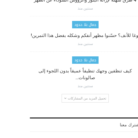
4 طرق سهلة لإزالة البثور والرؤوس السوداء عن الظهر
سنتين منذ
جمال بلا حدود
وغا للأنف؟ حسّنوا مظهر أنفكم وشكله بفضل هذا التمرين!
سنتين منذ
جمال بلا حدود
كيف تنظفين وجهك تنظيفاً عميقاً بدون اللجوء إلى
صالونات…
سنتين منذ
تحميل المزيد من المشاركات
ترك معنا