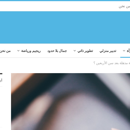
ن نحن
أة
تدبير منزلي
تطوير ذاتي
جمال بلا حدود
ريجيم ورياضة
من نحن
 مذهلة بعد سن الأربعين ؟
اب