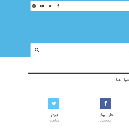
قوا معنا
فايسبوك
تويتر
معجبين
متابعين