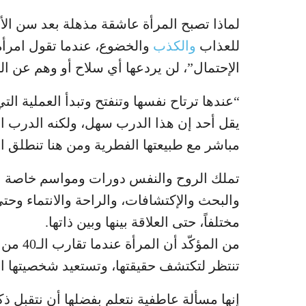
لماذا تصبح المرأة عاشقة مذهلة بعد سن الأر
للعذاب
والكذب
والخضوع، عندما تقول امرأة
الإحتمال”، لن يردعها أي سلاح أو وهم عن ال
“عندها ترتاح نفسها وتنفتح وتبدأ العملية التي 
يقل أحد إن هذا الدرب سهل، ولكنه الدرب ال
مباشر مع طبيعتها الفطرية ومن هنا تنطلق ال
تملك الروح والنفس دورات ومواسم خاصة بهما
والبحث والإكتشافات، والراحة والانتماء وحتى
مختلفاً، حتى العلاقة بينها وبين ذاتها.
من المؤ
تنتظر لتكتشف حقيقتها، وتستعيد شخصيتها ال
إنها مسألة عاطفية نتعلم بفضلها أن نتقبل ذك