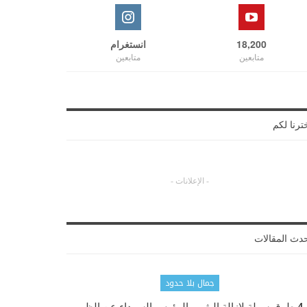
18,200
انستغرام
متابعين
متابعين
ترنا لكم
- الإعلانات -
دث المقالات
جمال بلا حدود