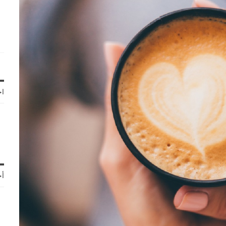
اخ
أح