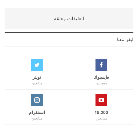
التعليقات مغلقة.
ابقوا معنا
فايسبوك
تويتر
معجبين
متابعين
18,200
انستغرام
متابعين
متابعين