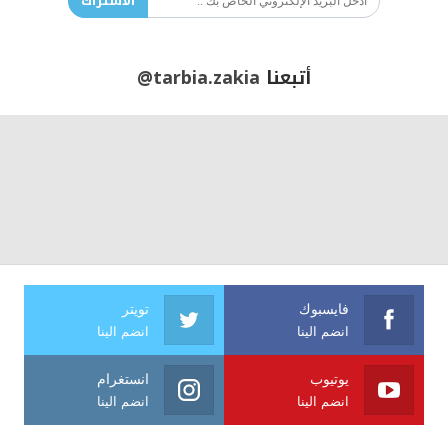
الاشتراك
أتبعنا
@tarbia.zakia
فايسبوك
تويتر
انضم الينا
انضم الينا
يوتيوب
انستغرام
انضم الينا
انضم الينا