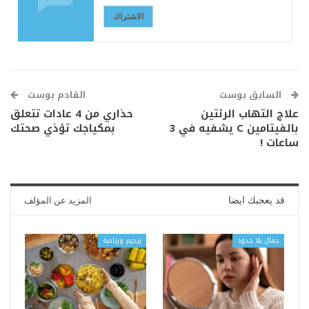
الاشتراك
السابق بوست
القادم بوست
علاج التهاب الرئتين
حذاري من 4 عادات تتعلق
بالفيتامين C يشفيه في 3
بمكياجك تؤذي صحتك
ساعات !
قد يعجبك ايضا
المزيد عن المؤلف
جمال بلا حدود
ريجيم ورياضة