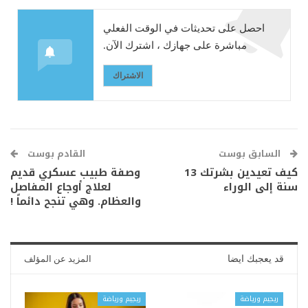
احصل على تحديثات في الوقت الفعلي
مباشرة على جهازك ، اشترك الآن.
الاشتراك
السابق بوست
القادم بوست
كيف تعيدين بشرتك 13
وصفة طبيب عسكري قديم
سنة إلى الوراء
لعلاج أوجاع المفاصل
والعظام. وهي تنجح دائماً !
قد يعجبك ايضا
المزيد عن المؤلف
ريجيم ورياضة
ريجيم ورياضة