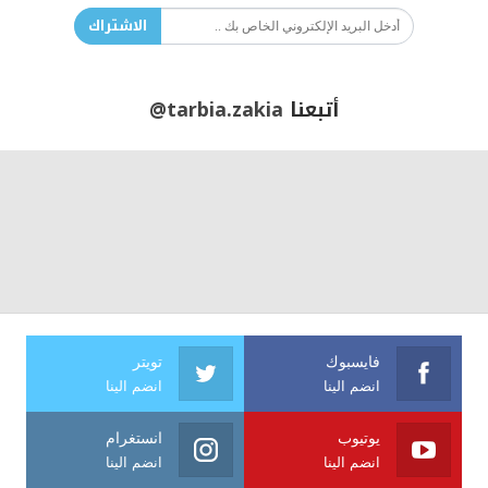
الاشتراك
أتبعنا
@tarbia.zakia
فايسبوك
تويتر
انضم الينا
انضم الينا
يوتيوب
انستغرام
انضم الينا
انضم الينا