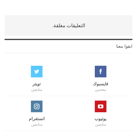
التعليقات مغلقة.
ابقوا معنا
فايسبوك
تويتر
معجبين
متابعين
يوتيوب
انستغرام
متابعين
متابعين