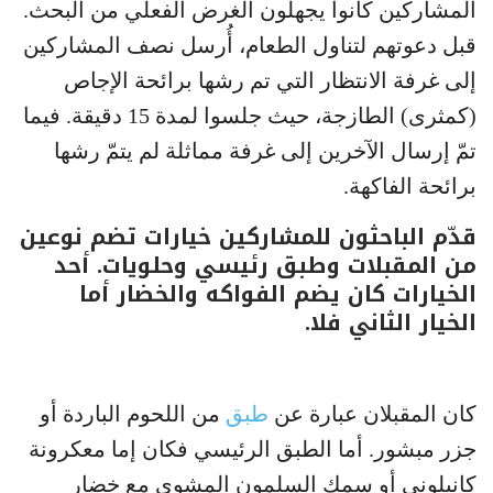
المشاركين كانوا يجهلون الغرض الفعلي من البحث.
قبل دعوتهم لتناول الطعام، أُرسل نصف المشاركين
إلى غرفة الانتظار التي تم رشها برائحة الإجاص
(كمثرى) الطازجة، حيث جلسوا لمدة 15 دقيقة. فيما
تمّ إرسال الآخرين إلى غرفة مماثلة لم يتمّ رشها
برائحة الفاكهة.
قدّم الباحثون للمشاركين خيارات تضم نوعين
من المقبلات وطبق رئيسي وحلويات. أحد
الخيارات كان يضم الفواكه والخضار أما
الخيار الثاني فلا.
كان المقبلان عبارة عن
طبق
من اللحوم الباردة أو
جزر مبشور. أما الطبق الرئيسي فكان إما معكرونة
كانيلوني أو سمك السلمون المشوي مع خضار