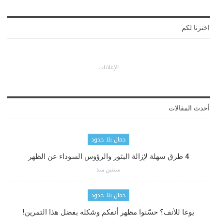
اخترنا لكم
- الإعلانات -
أحدث المقالات
جمال بلا حدود
4 طرق سهلة لإزالة البثور والرؤوس السوداء عن الظهر
سنتين منذ
جمال بلا حدود
يوغا للأنف؟ حسّنوا مظهر أنفكم وشكله بفضل هذا التمرين!