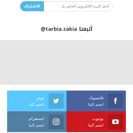
الاشتراك
أتبعنا
@tarbia.zakia
فايسبوك
تويتر
انضم الينا
انضم الينا
يوتيوب
انستغرام
انضم الينا
انضم الينا