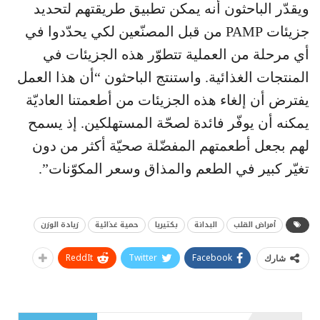
ويقدّر الباحثون أنه يمكن تطبيق طريقتهم لتحديد
جزيئات PAMP من قبل المصنّعين لكي يحدّدوا في
أي مرحلة من العملية تتطوّر هذه الجزيئات في
المنتجات الغذائية. واستنتج الباحثون “أن هذا العمل
يفترض أن إلغاء هذه الجزيئات من أطعمتنا العاديّة
يمكنه أن يوفّر فائدة لصحّة المستهلكين. إذ يسمح
لهم بجعل أطعمتهم المفضّلة صحيّة أكثر من دون
تغيّر كبير في الطعم والمذاق وسعر المكوّنات”.
أمراض القلب
البدانة
بكتيريا
حمية غذائية
زيادة الوزن
ReddIt
Twitter
Facebook
شارك