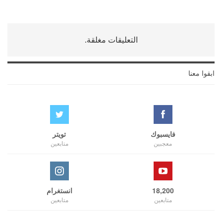
التعليقات مغلقة.
ابقوا معنا
فايسبوك
تويتر
معجبين
متابعين
18,200
انستغرام
متابعين
متابعين