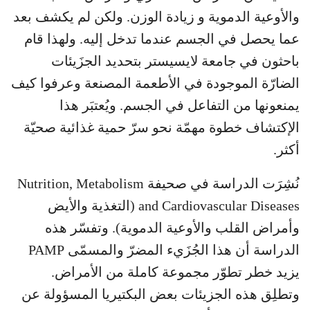
والأوعية الدموية و زيادة الوزن. ولكن لم يكشف بعد
عما يحصل في الجسم عندما تدخل إليه. ولهذا قام
باحثون في جامعة لايسيستر بتحديد الجزَيئات
الضارّة الموجودة في الأطعمة المصنعة وعرفوا كيف
يمنعونها من التفاعل في الجسم. ويُعتبَر هذا
الإكتشاف خطوة مهمّة نحو سرّ حمية غذائية صحيّة
أكثر.
نُشِرَت الدراسة في صحيفة Nutrition, Metabolism
and Cardiovascular Diseases (التغذية والأيض
وأمراض القلب والأوعية الدموية). وتفسّر هذه
الدراسة أن هذا الجُزَيء المضرّ والمسمّى PAMP
يزيد خطر تطوّر مجموعة كاملة من الأمراض.
وتطلِق هذه الجزيئات بعض البكتيريا المسؤولة عن