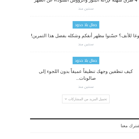
4 طرق سهلة لإزالة البثور والرؤوس السوداء عن الظهر
سنتين منذ
جمال بلا حدود
وغا للأنف؟ حسّنوا مظهر أنفكم وشكله بفضل هذا التمرين!
سنتين منذ
جمال بلا حدود
كيف تنظفين وجهك تنظيفاً عميقاً بدون اللجوء إلى
صالونات…
سنتين منذ
تحميل المزيد من المشاركات
ترك معنا