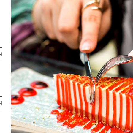
اخ
أح