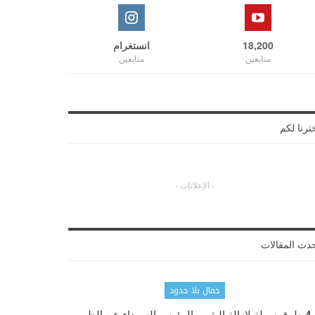
18,200
انستغرام
متابعين
متابعين
ترنا لكم
- الإعلانات -
دث المقالات
جمال بلا حدود