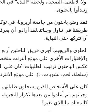
أولاً الاطعمة الصحية، ولحظة “اللذة” في ال
وتبدأوا بالحلوى.
فقد وضع باحثون من جامعة أريزونا، في توكس
طريقتنا في تناول وجباتنا.لقد أرادوا أن يعرف
أن نتركها حتى النهاية.
الحلوى والريجيم: أجرى فريق الباحثين أربع اخ
والإختبارات الأخرى على موقع أنترنت متخصص
عكس الباحثون ترتيب الطلبيات: كان على الط
(سلطة، لحم، نشويات…). على موقع الانترنت، 
كان على الأشخاص الذين يسجلون طلباتهم اون
وجباتهم. ثم أعادوا من بعدها تكرار التجربة،
كالمعتاد. ما الذي تغير؟