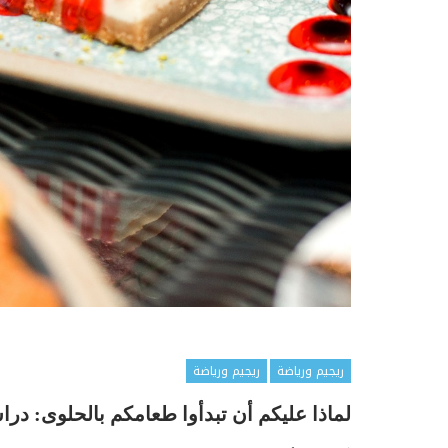
ريجيم ورياضة
ريجيم ورياضة
لماذا عليكم أن تبدأوا طعامكم بالحلوى: درا