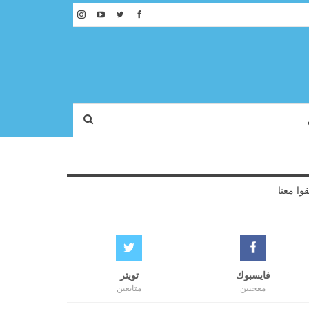
قوا معنا
فايسبوك
تويتر
معجبين
متابعين