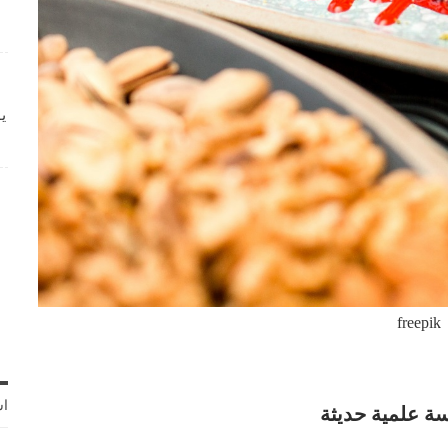
ي
freepik
اش
سة علمية حديثة