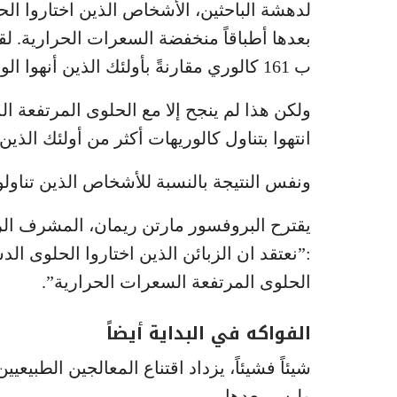
لدهشة الباحثين، الأشخاص الذين اختاروا ال
بعدها أطباقاً منخفضة السعرات الحرارية. ل
ب 161 كالوري مقارنةً بأولئك الذين أنهوا الوجبة بالحلوى.
ولكن هذا لم ينجح إلا مع الحلوى المرتفعة 
انتهوا بتناول كالوريهات أكثر من أولئك الذين
ونفس النتيجة بالنسبة للأشخاص الذين تناول
يقترح البروفسور مارتن ريمان، المشرف الر
:”نعتقد ان الزبائن الذين اختاروا الحلوى الد
الحلوى المرتفعة السعرات الحرارية”.
الفواكه في البداية أيضاً
شيئاً فشيئاً، يزداد اقتناع المعالجين الطبيعي
وليس بعدها.