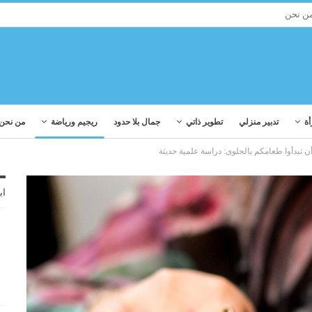
ن نحن
أة
تدبير منزلي
تطوير ذاتي
جمال بلا حدود
ريجيم ورياضة
من نحن
أن تبدأوا طعامكم بالحلوى: دراسة علمية حديثة
اب