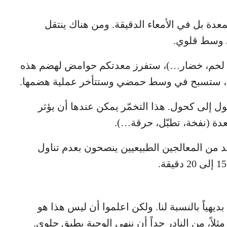
معدة بل في الأمعاء الدقيقة. ومن هناك ينتقل
ى وسط قلوي.
يض، لحم، خضار…)، ستفرز معدتكم حوامض لهضم هذه
الوجبة، ستسبح في وسط حمضي وستتأخر عملية هضمها.
ول إلى كحول. هذا التخمّر يمكن عندها أن يؤثر
ة (نفخة، تطبّل، حرقة…).
يد من المعالجين الطبيعيين ينصحون بعدم تناول
بديهياً بالنسبة لنا. ولكن اعلموا أن ليس هذا هو
اً، من النادر جداً أن ننهي الوجبة بطبق حلوى.